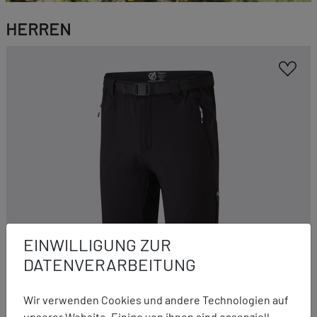
HERREN
EINWILLIGUNG ZUR
DATENVERARBEITUNG
dare2b
Wir verwenden Cookies und andere Technologien auf
Tuned in Pro Shorts
unserer Website. Einige von ihnen sind essenziell,