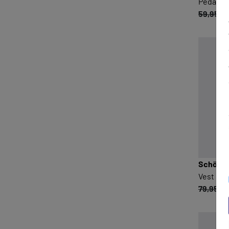
Pedal it 
59,95 €
Schöffe
Vest Ca
79,95 €