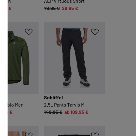
s Men
AEP Virtuous Short
6,95 €
79,95 €
29,95 €
Schöffel
nnobio Men
2.5L Pants Tarvis M
4,95 €
149,95 €
ab 109,95 €
ppe