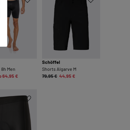
Schöffel
s 8h Men
Shorts Algarve M
b 64,95 €
79,95 €
44,95 €
n