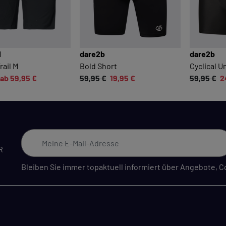
ESSENZIELL
Essenzielle Cookies ermöglichen grundlegende
Funktionen und sind für die einwandfreie Funktion dieses
Onlineshops erforderlich.
l
dare2b
dare2b
Cookie-Informationen anzeigen
rail M
Bold Short
Cyclical U
ab 59,95 €
59,95 €
19,95 €
59,95 €
2
KOMFORTFUNKTIONEN
Wir möchten die Bedienung dieses Shops für Sie
möglichst komfortabel gestalten.
Cookie-Informationen anzeigen
R
Bleiben Sie immer topaktuell informiert über Angebote,
EXTERN
Inhalte von externen Dienstleistern wie Google, Social-
Media-Plattformen etc.
Cookie-Informationen anzeigen