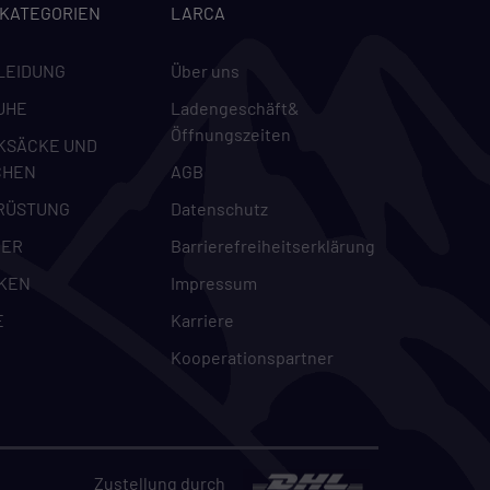
-KATEGORIEN
LARCA
m
LEIDUNG
Über uns
UHE
Ladengeschäft&
Öffnungszeiten
KSÄCKE UND
CHEN
AGB
RÜSTUNG
Datenschutz
DER
Barrierefreiheitserklärung
KEN
Impressum
E
Karriere
Kooperationspartner
Zustellung durch