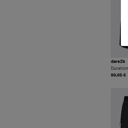
dare2b
Duration
99,95 €