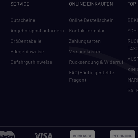
SERVICE
ONLINE EINKAUFEN
TOP
Datenschutzerklärung
Impressu
Gutscheine
Online Bestellschein
BEK
Angebotspost anfordern
Kontaktformular
SCH
Größentabelle
Zahlungsarten
RUC
TAS
Pflegehinweise
Versandkosten
AUS
Gefahrguthinweise
Rücksendung & Widerruf
KIN
FAQ (Häufig gestellte
Fragen)
MAR
SAL
VORKASSE
RECHNUNG