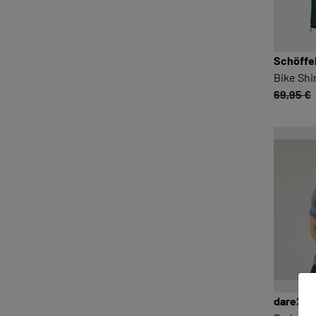
Schöffe
Bike Shi
69,95 €
dare2b