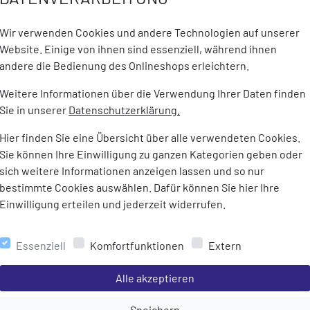
Out Jersey II
Kløvstien Merino Shirt Men
Cycle Mitt
17,95 €
120,00 €
59,95 €
39,95 €
1
Wir verwenden Cookies und andere Technologien auf unserer
Website. Einige von ihnen sind essenziell, während ihnen
andere die Bedienung des Onlineshops erleichtern.
Weitere Informationen über die Verwendung Ihrer Daten finden
Sie in unserer
Datenschutzerklärung.
Hier finden Sie eine Übersicht über alle verwendeten Cookies.
Sie können Ihre Einwilligung zu ganzen Kategorien geben oder
sich weitere Informationen anzeigen lassen und so nur
bestimmte Cookies auswählen. Dafür können Sie hier Ihre
Einwilligung erteilen und jederzeit widerrufen.
l
Schöffel
Schöffel
nnobio Men
Shorts Danube M
Jacket Ca
Essenziell
Komfortfunktionen
Extern
59,95 €
99,95 €
ab 74,95 €
99,95 €
7
Einstellungen speichern für die Gruppe
Alle akzeptieren
Einstellungen speichern für die Gru
Speichern