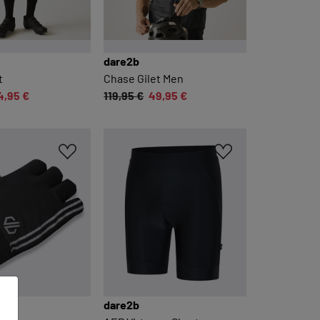
dare2b
t
Chase Gilet Men
4,95 €
119,95 €
49,95 €
dare2b