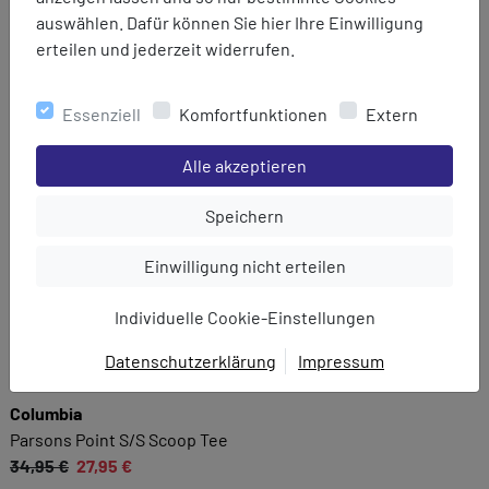
auswählen. Dafür können Sie hier Ihre Einwilligung
erteilen und jederzeit widerrufen.
Essenziell
Komfortfunktionen
Extern
Einstellungen speichern für die Gruppe
Alle akzeptieren
Einstellungen speichern für die Gru
Speichern
Einstellungen speichern für die Gruppe
Einwilligung nicht erteilen
Individuelle Cookie-Einstellungen
Datenschutzerklärung
Impressum
EINWILLIGUNG ZUR
Columbia
DATENVERARBEITUNG
Parsons Point S/S Scoop Tee
Hier finden Sie eine Übersicht über alle verwendeten
34,95 €
27,95 €
Cookies. Sie können Ihre Zustimmung zu ganzen