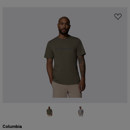
Kategorien geben oder sich weitere Informationen
anzeigen lassen und so nur bestimmte Cookies
auswählen.
Alle akzeptieren
Speichern
Zurück
|
Einwilligung nicht erteilen
ESSENZIELL
Essenzielle Cookies ermöglichen grundlegende
Funktionen und sind für die einwandfreie
Funktion dieses Onlineshops erforderlich.
Cookie-Informationen anzeigen
KOMFORTFUNKTIONEN
Wir möchten die Bedienung dieses Shops für
Columbia