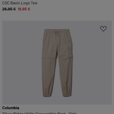
Sie möglichst komfortabel gestalten.
CSC Basic Logo Tee
26,95 €
19,95 €
Cookie-Informationen anzeigen
EXTERN
Inhalte von externen Dienstleistern wie Google,
Social-Media-Plattformen etc.
Cookie-Informationen anzeigen
Datenschutzerklärung
Impressum
Columbia
Silver Ridge Utility Convertible Pant - Girls