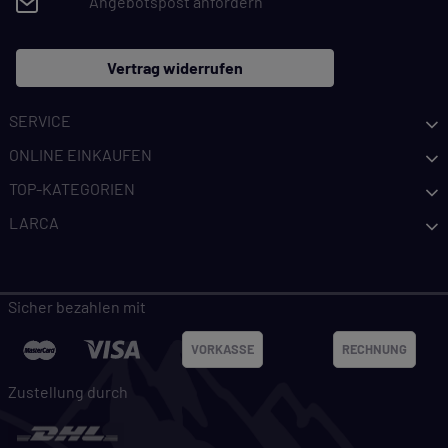
Angebotspost anfordern
KOMFORTFUNKTIONEN
Wir möchten die Bedienung dieses Shops für
Vertrag widerrufen
Sie möglichst komfortabel gestalten.
Cookie-Informationen anzeigen
SERVICE
ONLINE EINKAUFEN
EXTERN
TOP-KATEGORIEN
Inhalte von externen Dienstleistern wie Google,
LARCA
Social-Media-Plattformen etc.
Cookie-Informationen anzeigen
Sicher bezahlen mit
Datenschutzerklärung
Impressum
VORKASSE
RECHNUNG
Zustellung durch