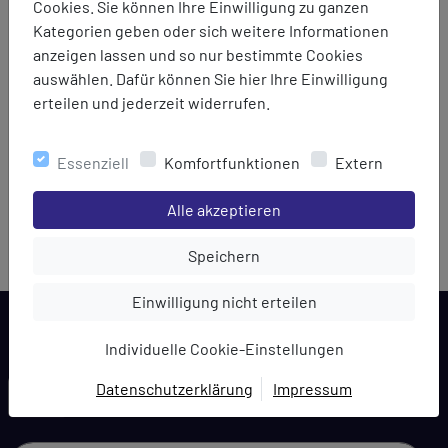
Cookies. Sie können Ihre Einwilligung zu ganzen
Kategorien geben oder sich weitere Informationen
anzeigen lassen und so nur bestimmte Cookies
auswählen. Dafür können Sie hier Ihre Einwilligung
erteilen und jederzeit widerrufen.
Essenziell
Komfortfunktionen
Extern
Einstellungen speichern für die Gruppe
Alle akzeptieren
Einstellungen speichern für die Gru
Speichern
Einstellungen speichern für die Gruppe
Einwilligung nicht erteilen
Individuelle Cookie-Einstellungen
LARCA NEWSLETTER
Datenschutzerklärung
Impressum
EINWILLIGUNG ZUR
DATENVERARBEITUNG