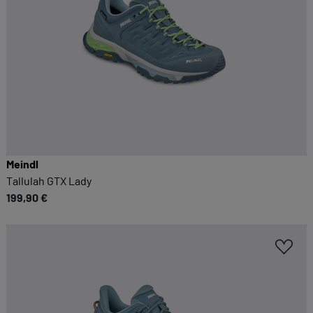
Kategorien geben oder sich weitere Informationen
anzeigen lassen und so nur bestimmte Cookies
auswählen.
Alle akzeptieren
Speichern
Zurück
|
Einwilligung nicht erteilen
ESSENZIELL
Meindl
Essenzielle Cookies ermöglichen grundlegende
Tallulah GTX Lady
Funktionen und sind für die einwandfreie
199,90 €
Funktion dieses Onlineshops erforderlich.
Cookie-Informationen anzeigen
KOMFORTFUNKTIONEN
Wir möchten die Bedienung dieses Shops für