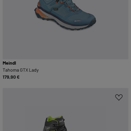
Sie möglichst komfortabel gestalten.
Cookie-Informationen anzeigen
EXTERN
Inhalte von externen Dienstleistern wie Google,
Social-Media-Plattformen etc.
Cookie-Informationen anzeigen
Meindl
Tahoma GTX Lady
Datenschutzerklärung
Impressum
179,90 €