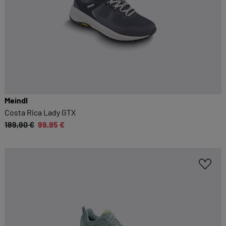
Meindl
Costa Rica Lady GTX
189,90 €
99,95 €