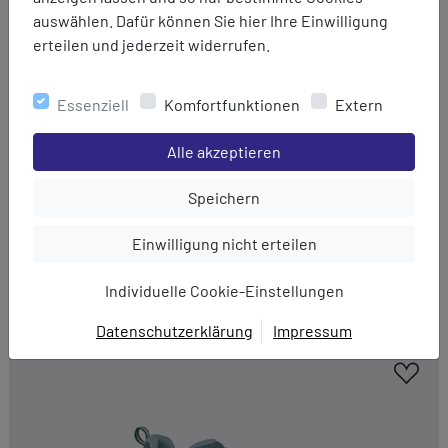
auswählen. Dafür können Sie hier Ihre Einwilligung
erteilen und jederzeit widerrufen.
Essenziell
Komfortfunktionen
Extern
Einstellungen speichern für die Gruppe
Alle akzeptieren
Einstellungen speichern für die Gru
Speichern
Einstellungen speichern für die Gruppe
Einwilligung nicht erteilen
Meindl
Toskana GTX Lady
Individuelle Cookie-Einstellungen
239,90 €
189,95 €
Datenschutzerklärung
Impressum
EINWILLIGUNG ZUR
DATENVERARBEITUNG
Hier finden Sie eine Übersicht über alle verwendeten
Cookies. Sie können Ihre Zustimmung zu ganzen