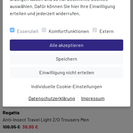
auswählen. Dafür können Sie hier Ihre Einwilligung
erteilen und jederzeit widerrufen.
Essenziell
Komfortfunktionen
Extern
Einstellungen speichern für die Gruppe
Alle akzeptieren
Einstellungen speichern für die Gru
Speichern
Einstellungen speichern für die Gruppe
Einwilligung nicht erteilen
Individuelle Cookie-Einstellungen
Datenschutzerklärung
Impressum
EINWILLIGUNG ZUR
Regatta
DATENVERARBEITUNG
Anti-Insect Travel Light Z/O Trousers Men
Hier finden Sie eine Übersicht über alle verwendeten
109,95 €
39,95 €
Cookies. Sie können Ihre Zustimmung zu ganzen