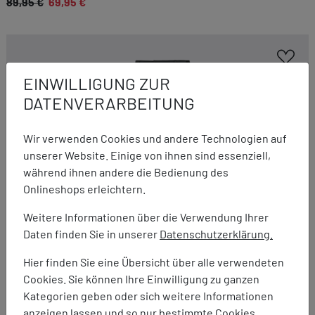
89,95 €
69,95 €
EINWILLIGUNG ZUR
DATENVERARBEITUNG
Wir verwenden Cookies und andere Technologien auf
unserer Website. Einige von ihnen sind essenziell,
während ihnen andere die Bedienung des
Onlineshops erleichtern.
Weitere Informationen über die Verwendung Ihrer
Daten finden Sie in unserer
Datenschutzerklärung.
Hier finden Sie eine Übersicht über alle verwendeten
Regatta
Cookies. Sie können Ihre Einwilligung zu ganzen
Anti-Insect Travel Light Z/O Trousers Men
Kategorien geben oder sich weitere Informationen
109,95 €
39,95 €
anzeigen lassen und so nur bestimmte Cookies