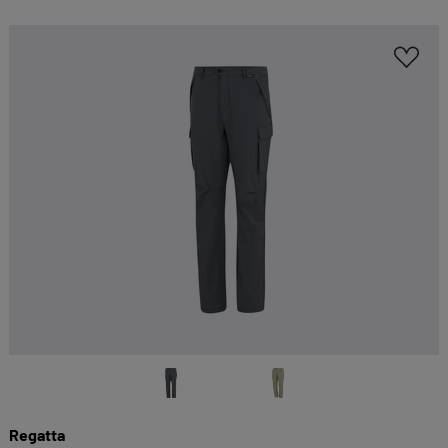
Kategorien geben oder sich weitere Informationen
anzeigen lassen und so nur bestimmte Cookies
auswählen.
Alle akzeptieren
Speichern
Zurück
|
Einwilligung nicht erteilen
ESSENZIELL
Essenzielle Cookies ermöglichen grundlegende
Funktionen und sind für die einwandfreie
Funktion dieses Onlineshops erforderlich.
Cookie-Informationen anzeigen
KOMFORTFUNKTIONEN
Wir möchten die Bedienung dieses Shops für
Regatta