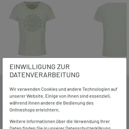
EINWILLIGUNG ZUR
DATENVERARBEITUNG
DETAILS ZUM PRODUKT
Wir verwenden Cookies und andere Technologien auf
unserer Website. Einige von ihnen sind essenziell,
während ihnen andere die Bedienung des
Ausstattung:
Onlineshops erleichtern.
Modischer "Mandal"- Print
Leicht taillierter Schnitt
Weitere Informationen über die Verwendung Ihrer
Trageangenehmes Baumwollgewebe
Daten finden Sie in unserer
Datenschutzerklärung.