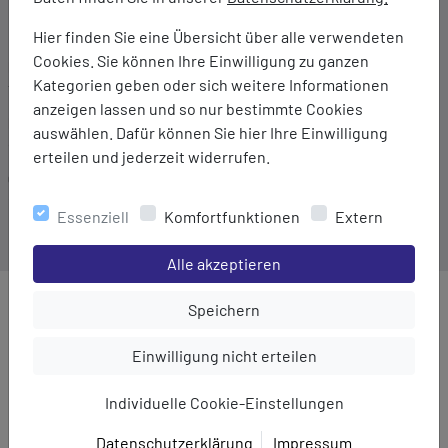
Elasthananteil
Hier finden Sie eine Übersicht über alle verwendeten
Cookies. Sie können Ihre Einwilligung zu ganzen
Marke:
Kategorien geben oder sich weitere Informationen
TAGOSS
anzeigen lassen und so nur bestimmte Cookies
Material:
auswählen. Dafür können Sie hier Ihre Einwilligung
95% Baumwolle/5% Elasthan
erteilen und jederzeit widerrufen.
Gewicht:
180 g
Essenziell
Komfortfunktionen
Extern
Einstellungen speichern für die Gruppe
Alle akzeptieren
Einstellungen speichern für die Gru
Speichern
MEHR AUS DER KATEGORIE
Einstellungen speichern für die Gruppe
Einwilligung nicht erteilen
Individuelle Cookie-Einstellungen
Datenschutzerklärung
Impressum