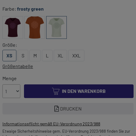
Farbe:
frosty green
Größe:
XS
S
M
L
XL
XXL
Größentabelle
Menge
IN DEN WARENKORB
DRUCKEN
Informationspflicht gemäß EU-Verordnung 2023/988
Etwaige Sicherheitshinweise gem. EU-Verordnung 2023/988 finden Sie zur