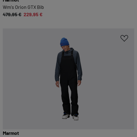
Kategorien geben oder sich weitere Informationen
Wm's Orion GTX Bib
anzeigen lassen und so nur bestimmte Cookies
479,95 €
229,95 €
auswählen.
Alle akzeptieren
Speichern
Zurück
|
Einwilligung nicht erteilen
ESSENZIELL
Essenzielle Cookies ermöglichen grundlegende
Funktionen und sind für die einwandfreie
Funktion dieses Onlineshops erforderlich.
Cookie-Informationen anzeigen
KOMFORTFUNKTIONEN
Wir möchten die Bedienung dieses Shops für
Marmot