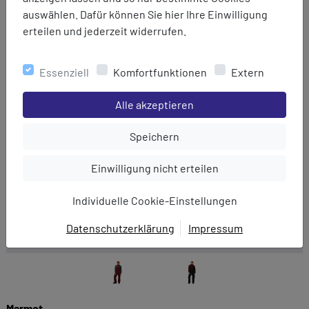
auswählen. Dafür können Sie hier Ihre Einwilligung
erteilen und jederzeit widerrufen.
Essenziell
Komfortfunktionen
Extern
Einstellungen speichern für die Gruppe
Alle akzeptieren
Einstellungen speichern für die Gru
Speichern
Einstellungen speichern für die Gruppe
Einwilligung nicht erteilen
Individuelle Cookie-Einstellungen
Datenschutzerklärung
Impressum
EINWILLIGUNG ZUR
DATENVERARBEITUNG
Hier finden Sie eine Übersicht über alle verwendeten
Cookies. Sie können Ihre Zustimmung zu ganzen
Marmot