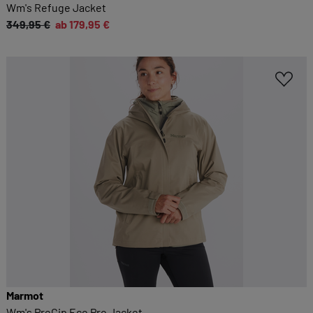
Wm's Refuge Jacket
349,95 €
ab 179,95 €
Marmot
Wm's PreCip Eco Pro Jacket