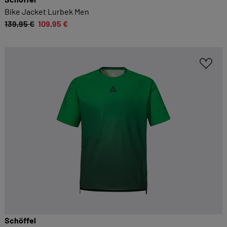
Kategorien geben oder sich weitere Informationen
Bike Jacket Lurbek Men
anzeigen lassen und so nur bestimmte Cookies
139,95 €
109,95 €
auswählen.
Alle akzeptieren
Speichern
Zurück
|
Einwilligung nicht erteilen
ESSENZIELL
Essenzielle Cookies ermöglichen grundlegende
Funktionen und sind für die einwandfreie
Funktion dieses Onlineshops erforderlich.
Cookie-Informationen anzeigen
KOMFORTFUNKTIONEN
Wir möchten die Bedienung dieses Shops für
Schöffel