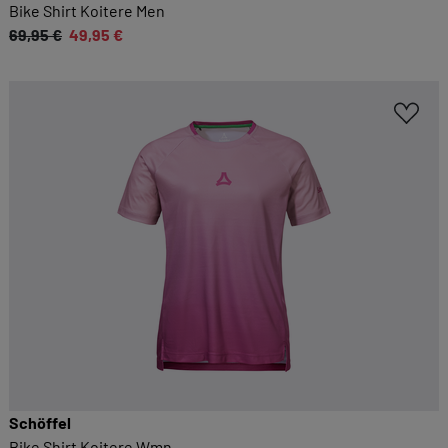
Sie möglichst komfortabel gestalten.
Bike Shirt Koitere Men
69,95 €
49,95 €
Cookie-Informationen anzeigen
EXTERN
Inhalte von externen Dienstleistern wie Google,
Social-Media-Plattformen etc.
Cookie-Informationen anzeigen
Datenschutzerklärung
Impressum
Schöffel
Bike Shirt Koitere Wmn