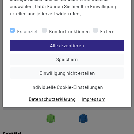
auswählen. Dafür können Sie hier Ihre Einwilligung
erteilen und jederzeit widerrufen.
Essenziell
Komfortfunktionen
Extern
Einstellungen speichern für die Gruppe
Alle akzeptieren
Einstellungen speichern für die Gru
Speichern
Einstellungen speichern für die Gruppe
Einwilligung nicht erteilen
Individuelle Cookie-Einstellungen
Datenschutzerklärung
Impressum
EINWILLIGUNG ZUR
DATENVERARBEITUNG
Hier finden Sie eine Übersicht über alle verwendeten
Cookies. Sie können Ihre Zustimmung zu ganzen
Schöffel