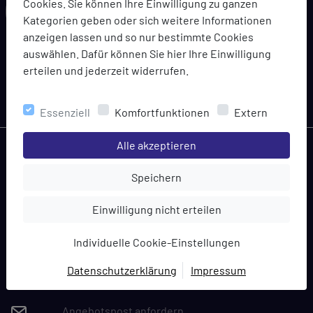
Cookies. Sie können Ihre Einwilligung zu ganzen
Kategorien geben oder sich weitere Informationen
anzeigen lassen und so nur bestimmte Cookies
auswählen. Dafür können Sie hier Ihre Einwilligung
abonnieren
erteilen und jederzeit widerrufen.
Bleiben Sie immer topaktuell informiert über Angebote,
Coupons und Gutscheinaktionen
Essenziell
Komfortfunktionen
Extern
Einstellungen speichern für die Gruppe
Alle akzeptieren
Einstellungen speichern für die Gru
Speichern
KONTAKTIEREN SIE UNS
Einstellungen speichern für die Gruppe
Einwilligung nicht erteilen
+49 7181 938060
Individuelle Cookie-Einstellungen
Montag-Freitag 09:00-17:00 Uhr
Datenschutzerklärung
Impressum
@
Kontakt
EINWILLIGUNG ZUR
DATENVERARBEITUNG
Angebotspost anfordern