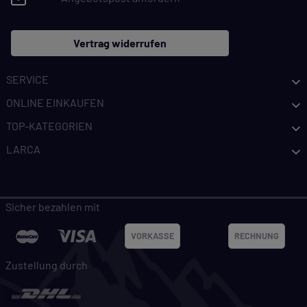
Hier finden Sie eine Übersicht über alle verwendeten
Cookies. Sie können Ihre Zustimmung zu ganzen
Vertrag widerrufen
Kategorien geben oder sich weitere Informationen
anzeigen lassen und so nur bestimmte Cookies
SERVICE
auswählen.
ONLINE EINKAUFEN
Alle akzeptieren
Speichern
TOP-KATEGORIEN
LARCA
Zurück
|
Einwilligung nicht erteilen
ESSENZIELL
Sicher bezahlen mit
Essenzielle Cookies ermöglichen grundlegende
Funktionen und sind für die einwandfreie
VORKASSE
RECHNUNG
Funktion dieses Onlineshops erforderlich.
Zustellung durch
Cookie-Informationen anzeigen