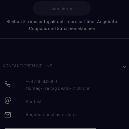
Hier finden Sie eine Übersicht über alle verwendeten
Cookies. Sie können Ihre Zustimmung zu ganzen
abonnieren
Kategorien geben oder sich weitere Informationen
Bleiben Sie immer topaktuell informiert über Angebote,
anzeigen lassen und so nur bestimmte Cookies
Coupons und Gutscheinaktionen
auswählen.
Alle akzeptieren
Speichern
Zurück
|
Einwilligung nicht erteilen
KONTAKTIEREN SIE UNS
ESSENZIELL
+49 7181 938060
Essenzielle Cookies ermöglichen grundlegende
Montag-Freitag 09:00-17:00 Uhr
Funktionen und sind für die einwandfreie
Funktion dieses Onlineshops erforderlich.
@
Kontakt
Cookie-Informationen anzeigen
Angebotspost anfordern
KOMFORTFUNKTIONEN