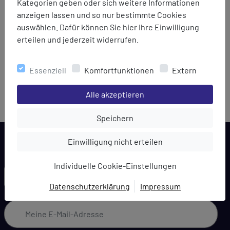
Kategorien geben oder sich weitere Informationen
anzeigen lassen und so nur bestimmte Cookies
auswählen. Dafür können Sie hier Ihre Einwilligung
erteilen und jederzeit widerrufen.
Essenziell
Komfortfunktionen
Extern
Scippis
Lederhut Wilsons
Einstellungen speichern für die Gruppe
Alle akzeptieren
79,95 €
Einstellungen speichern für die Gru
Speichern
Einstellungen speichern für die Gruppe
Einwilligung nicht erteilen
Individuelle Cookie-Einstellungen
LARCA NEWSLETTER
Datenschutzerklärung
Impressum
EINWILLIGUNG ZUR
DATENVERARBEITUNG