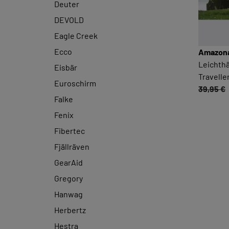
Deuter
DEVOLD
Eagle Creek
Ecco
Amazon
Leichth
Eisbär
Travelle
Euroschirm
39,95 €
Falke
Fenix
Fibertec
Fjällräven
GearAid
Gregory
Hanwag
Herbertz
Hestra