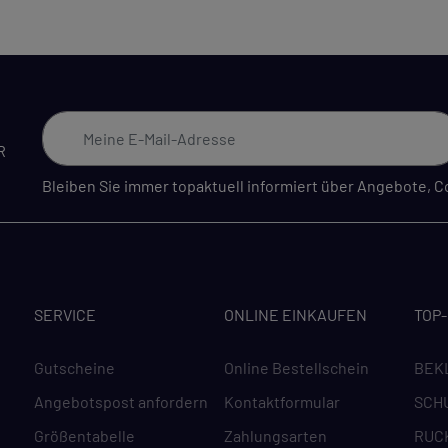
R
Bleiben Sie immer topaktuell informiert über Angebote,
SERVICE
ONLINE EINKAUFEN
TOP
Gutscheine
Online Bestellschein
BEK
Angebotspost anfordern
Kontaktformular
SCH
Größentabelle
Zahlungsarten
RUC