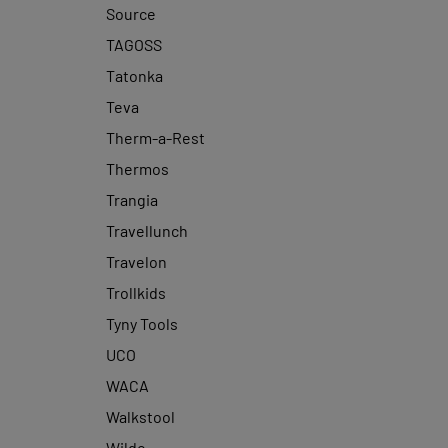
Source
TAGOSS
Tatonka
Teva
Therm-a-Rest
Thermos
Trangia
Travellunch
Travelon
Trollkids
Tyny Tools
UCO
WACA
Walkstool
Wildo