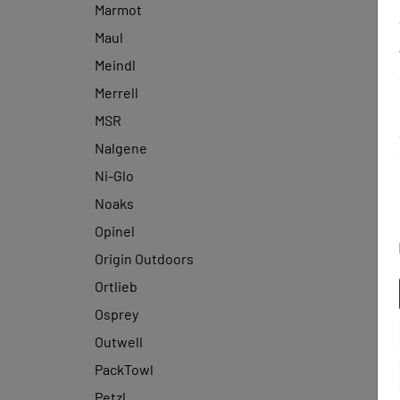
Marmot
Maul
Meindl
Merrell
MSR
Nalgene
Ni-Glo
Noaks
Opinel
Origin Outdoors
Ortlieb
Osprey
Outwell
PackTowl
Petzl