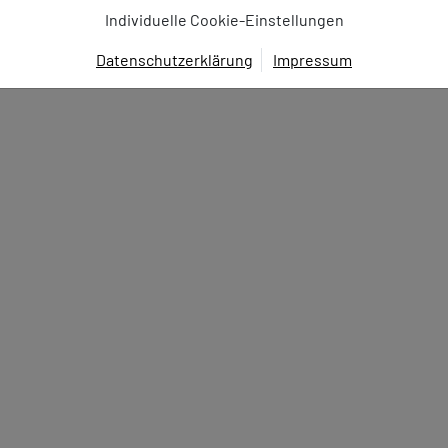
Individuelle Cookie-Einstellungen
Datenschutzerklärung
Impressum
EINWILLIGUNG ZUR
DATENVERARBEITUNG
Hier finden Sie eine Übersicht über alle verwendeten Cookies.
Sie können Ihre Zustimmung zu ganzen Kategorien geben oder
sich weitere Informationen anzeigen lassen und so nur
bestimmte Cookies auswählen.
Alle akzeptieren
Speichern
Zurück
|
Einwilligung nicht erteile
ESSENZIELL
Essenzielle Cookies ermöglichen grundlegende
Funktionen und sind für die einwandfreie Funktion dieses