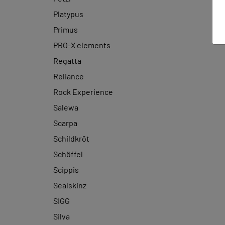
Platypus
Primus
PRO-X elements
Regatta
Reliance
Rock Experience
Salewa
Scarpa
Schildkröt
Schöffel
Scippis
Sealskinz
SIGG
Silva