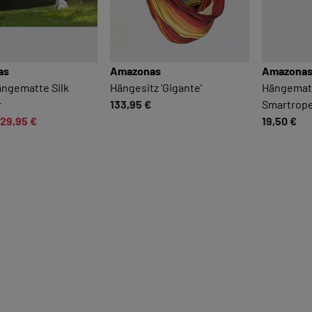
as
Amazonas
Amazona
ängematte Silk
Hängesitz 'Gigante'
Hängemat
r
133,95 €
Smartrop
29,95 €
19,50 €