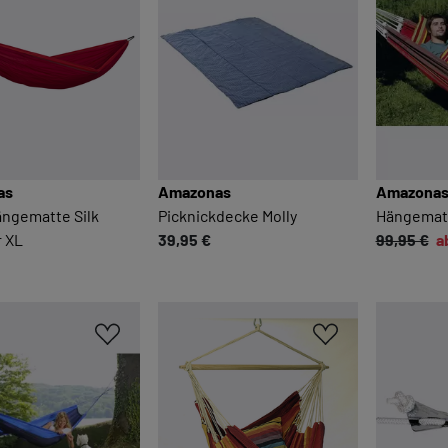
as
Amazonas
Amazona
ängematte Silk
Picknickdecke Molly
Hängematt
r XL
39,95 €
99,95 €
a