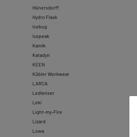
Hünersdorff
Hydro Flask
Icebug
Icepeak
Kamik
Katadyn
KEEN
Kübler Workwear
LARCA
Ledlenser
Leki
Light-my-Fire
Lizard
Lowa