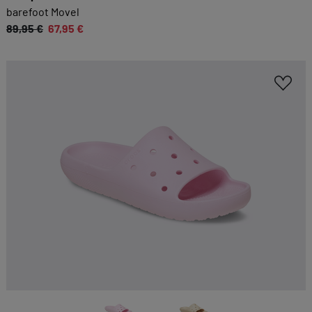
barefoot Movel
Zurück
|
Einwilligung nicht erteilen
89,95 €
67,95 €
ESSENZIELL
Essenzielle Cookies ermöglichen grundlegende
Funktionen und sind für die einwandfreie
Funktion dieses Onlineshops erforderlich.
Cookie-Informationen anzeigen
KOMFORTFUNKTIONEN
Wir möchten die Bedienung dieses Shops für
Sie möglichst komfortabel gestalten.
Cookie-Informationen anzeigen
EXTERN
Inhalte von externen Dienstleistern wie Google,