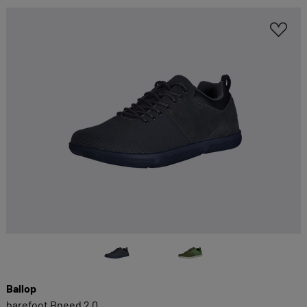
Ballop
barefoot Bneed 2.0