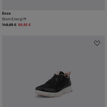
Kategorien geben oder sich weitere Informationen
anzeigen lassen und so nur bestimmte Cookies
Ecco
auswählen.
Biom Energi M
149,95 €
99,95 €
Alle akzeptieren
Speichern
Zurück
|
Einwilligung nicht erteilen
ESSENZIELL
Essenzielle Cookies ermöglichen grundlegende
Funktionen und sind für die einwandfreie
Funktion dieses Onlineshops erforderlich.
Cookie-Informationen anzeigen
KOMFORTFUNKTIONEN
Wir möchten die Bedienung dieses Shops für