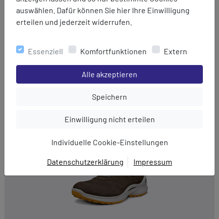
auswählen. Dafür können Sie hier Ihre Einwilligung
erteilen und jederzeit widerrufen.
Ecco
Multi-Vent M
Essenziell
Komfortfunktionen
Extern
199,95 €
159,95 €
Einstellungen speichern für die Gruppe
Alle akzeptieren
Einstellungen speichern für die Gru
Speichern
Einstellungen speichern für die Gruppe
Einwilligung nicht erteilen
Individuelle Cookie-Einstellungen
Datenschutzerklärung
Impressum
EINWILLIGUNG ZUR
DATENVERARBEITUNG
Hier finden Sie eine Übersicht über alle verwendeten
Cookies. Sie können Ihre Zustimmung zu ganzen