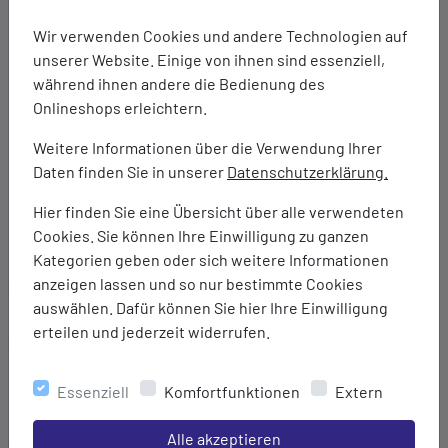
Durchgehender 2-Wege-Reißverschluss
Wir verwenden Cookies und andere Technologien auf
Reißverschluss-Klemmschutz
unserer Website. Einige von ihnen sind essenziell,
Packsack
während ihnen andere die Bedienung des
ThermoHood-Konturfunktion
Onlineshops erleichtern.
Innentasche
Platzierung des Hauptreißverschlusses: links
Weitere Informationen über die Verwendung Ihrer
2-Lagenkonstruktion
Daten finden Sie in unserer
Datenschutzerklärung.
Füllgewicht: 750 g (140 g/m²)
Hier finden Sie eine Übersicht über alle verwendeten
Ohne PFAS hergestellt, Grüner Knopf zertifiziertes
Cookies. Sie können Ihre Einwilligung zu ganzen
Produkt, bluesign(R) Produkt
Kategorien geben oder sich weitere Informationen
anzeigen lassen und so nur bestimmte Cookies
Marke:
auswählen. Dafür können Sie hier Ihre Einwilligung
Deuter
erteilen und jederzeit widerrufen.
Material:
Bezugsstoff innen: 100% Polyester (50D REC PES TAFFETA)
Essenziell
Komfortfunktionen
Extern
Bezugsstoff außen: 100% Polyamid (30D PA RIPSTOP)
Füllung: 100% Polyster (deuter Thermo Pro Loft)
Einstellungen speichern für die Gruppe
Alle akzeptieren
Maße: