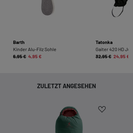
Zurück
|
Einwilligung nicht erteilen
ESSENZIELL
Essenzielle Cookies ermöglichen grundlegende
Funktionen und sind für die einwandfreie
Funktion dieses Onlineshops erforderlich.
Barth
Tatonka
Kinder Alu-Filz Sohle
Gaiter 420 HD Jun
Cookie-Informationen anzeigen
6,95 €
4,95 €
32,95 €
24,95 €
KOMFORTFUNKTIONEN
Wir möchten die Bedienung dieses Shops für
ZULETZT ANGESEHEN
Sie möglichst komfortabel gestalten.
Cookie-Informationen anzeigen
EXTERN
Inhalte von externen Dienstleistern wie Google,