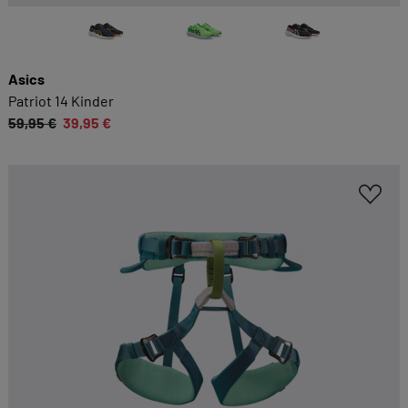
Kategorien geben oder sich weitere Informationen
anzeigen lassen und so nur bestimmte Cookies
auswählen.
Asics
Patriot 14 Kinder
Alle akzeptieren
Speichern
59,95 €
39,95 €
Zurück
|
Einwilligung nicht erteilen
ESSENZIELL
Essenzielle Cookies ermöglichen grundlegende
Funktionen und sind für die einwandfreie
Funktion dieses Onlineshops erforderlich.
Cookie-Informationen anzeigen
KOMFORTFUNKTIONEN
Wir möchten die Bedienung dieses Shops für