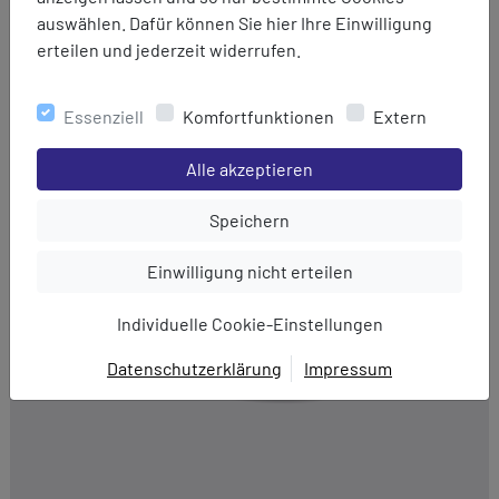
auswählen. Dafür können Sie hier Ihre Einwilligung
Salewa
erteilen und jederzeit widerrufen.
Xplorer Rookie Harness
69,95 €
54,95 €
Essenziell
Komfortfunktionen
Extern
Einstellungen speichern für die Gruppe
Alle akzeptieren
Einstellungen speichern für die Gru
Speichern
Einstellungen speichern für die Gruppe
Einwilligung nicht erteilen
Individuelle Cookie-Einstellungen
Datenschutzerklärung
Impressum
EINWILLIGUNG ZUR
DATENVERARBEITUNG
Hier finden Sie eine Übersicht über alle verwendeten
Cookies. Sie können Ihre Zustimmung zu ganzen