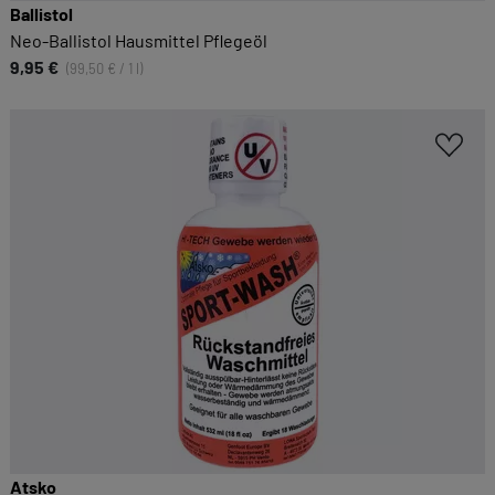
Ballistol
Alle akzeptieren
Speichern
Neo-Ballistol Hausmittel Pflegeöl
9,95 €
(99,50 € / 1 l)
Zurück
|
Einwilligung nicht erteilen
ESSENZIELL
Essenzielle Cookies ermöglichen grundlegende
Funktionen und sind für die einwandfreie
Funktion dieses Onlineshops erforderlich.
Cookie-Informationen anzeigen
KOMFORTFUNKTIONEN
Wir möchten die Bedienung dieses Shops für
Sie möglichst komfortabel gestalten.
Cookie-Informationen anzeigen
Atsko