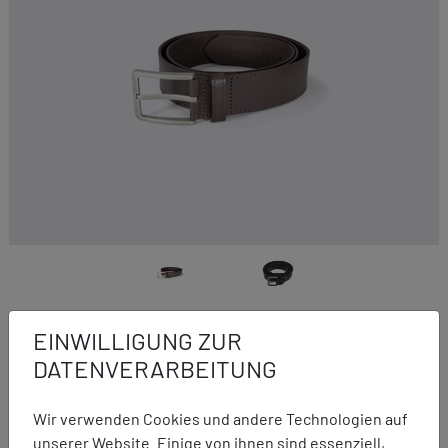
Basic Nature
EINWILLIGUNG ZUR
Geldgürtel Classic
DATENVERARBEITUNG
ab 47,95 €
Wir verwenden Cookies und andere Technologien auf
unserer Website. Einige von ihnen sind essenziell,