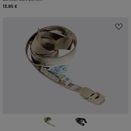
13,95 €
Essenzielle Cookies ermöglichen grundlegende
Funktionen und sind für die einwandfreie
Funktion dieses Onlineshops erforderlich.
Cookie-Informationen anzeigen
KOMFORTFUNKTIONEN
Wir möchten die Bedienung dieses Shops für
Sie möglichst komfortabel gestalten.
Cookie-Informationen anzeigen
EXTERN
Inhalte von externen Dienstleistern wie Google,
Social-Media-Plattformen etc.
Cookie-Informationen anzeigen