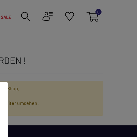
0
SALE
RDEN !
erem Shop.
en weiter umsehen!