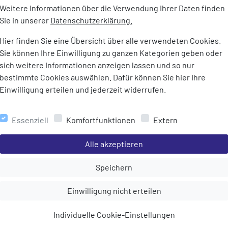
Weitere Informationen über die Verwendung Ihrer Daten finden
Sie in unserer
Datenschutzerklärung.
R
Hier finden Sie eine Übersicht über alle verwendeten Cookies.
Bleiben Sie immer topaktuell informiert über Angebote,
Sie können Ihre Einwilligung zu ganzen Kategorien geben oder
sich weitere Informationen anzeigen lassen und so nur
bestimmte Cookies auswählen. Dafür können Sie hier Ihre
Einwilligung erteilen und jederzeit widerrufen.
SERVICE
ONLINE EINKAUFEN
TOP
Essenziell
Komfortfunktionen
Extern
Gutscheine
Online Bestellschein
BEK
Einstellungen speichern für die Gruppe
Alle akzeptieren
Angebotspost anfordern
Kontaktformular
SCH
Einstellungen speichern für die Gru
Speichern
Größentabelle
Zahlungsarten
RUC
TAS
Einstellungen speichern für die Gruppe
Einwilligung nicht erteilen
Pflegehinweise
Versandkosten
AUS
Gefahrguthinweise
Rücksendung & Widerruf
Individuelle Cookie-Einstellungen
KIN
FAQ (Häufig gestellte