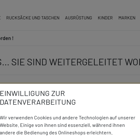
E
RUCKSÄCKE UND TASCHEN
AUSRÜSTUNG
KINDER
MARKEN
orden !
... SIE SIND WEITERGELEITET WO
e Sie versucht haben zu öffnen, gibt es leider nicht mehr in uns
EINWILLIGUNG ZUR
DATENVERARBEITUNG
lineshop mit unseren attraktiven Produkten zu günstigen Preis
Wir verwenden Cookies und andere Technologien auf unserer
Website. Einige von ihnen sind essenziell, während ihnen
andere die Bedienung des Onlineshops erleichtern.