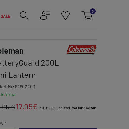
0
SALE
Link zur Markenkategorie
oleman
atteryGuard 200L
ni Lantern
ikel-Nr: 94902400
Lieferbar
17,95
€
.95 €
inkl. MwSt. und zzgl.
Versandkosten
nge