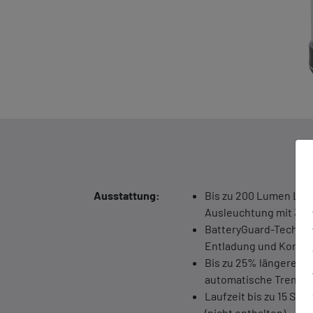
Ausstattung:
Bis zu 200 Lumen Licht
Ausleuchtung mit 360
BatteryGuard-Technolo
Entladung und Korros
Bis zu 25% längere Bat
automatische Trennu
Laufzeit bis zu 15 Stu
(nicht enthalten)