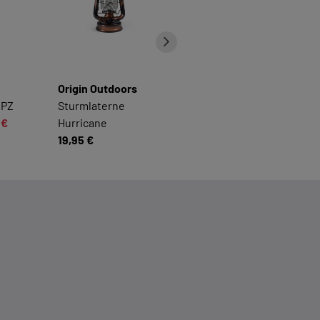
Origin Outdoors
Fenix
 PZ
Sturmlaterne
CL20R V2.0 LED
 €
Hurricane
Campingleuchte
19,95 €
44,90 €
39,95 €
n