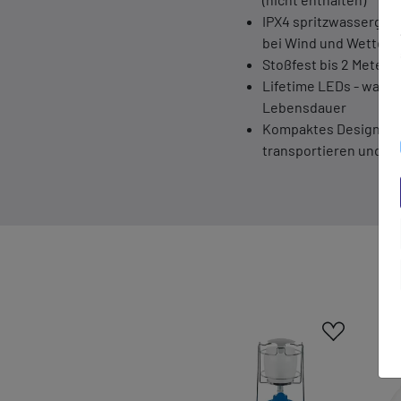
IPX4 spritzwassergesch
bei Wind und Wetter
Stoßfest bis 2 Meter (
Lifetime LEDs - wartu
Lebensdauer
Kompaktes Design mit T
transportieren und a