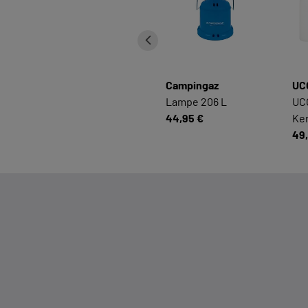
Campingaz
UC
Lampe 206 L
UC
44,95 €
Ke
49