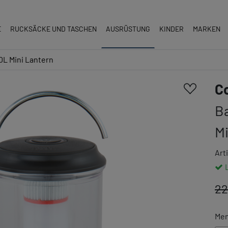
E
RUCKSÄCKE UND TASCHEN
AUSRÜSTUNG
KINDER
MARKEN
0L Mini Lantern
C
B
Mi
Art
22
Me