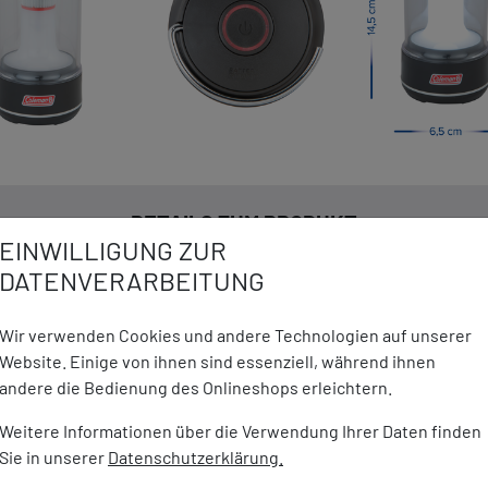
DETAILS ZUM PRODUKT
EINWILLIGUNG ZUR
DATENVERARBEITUNG
leistung - für helle
Marke:
Coleman
° Rundumlicht
Wir verwenden Cookies und andere Technologien auf unserer
Material:
Kunststof
gie - schützt dieBatterien vor
Website. Einige von ihnen sind essenziell, während ihnen
Maße:
8 x 12,5 cm
ion
andere die Bedienung des Onlineshops erleichtern.
terielaufzeit - durch
Gewicht:
176 g
Weitere Informationen über die Verwendung Ihrer Daten finden
ng vom Stromkreis
Sie in unserer
Datenschutzerklärung.
nden - mit nur 4 AA-Batterien