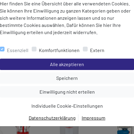
Hier finden Sie eine Übersicht über alle verwendeten Cookies.
ützt - ideal für den Einsatz
Sie können Ihre Einwilligung zu ganzen Kategorien geben oder
sich weitere Informationen anzeigen lassen und so nur
auf Erde) - robust und langlebig
bestimmte Cookies auswählen. Dafür können Sie hier Ihre
ngsfrei mit 40.000 Stunden
Einwilligung erteilen und jederzeit widerrufen.
ragegriff - leicht zu
ufzuhängen
Essenziell
Komfortfunktionen
Extern
Einstellungen speichern für die Gruppe
Alle akzeptieren
Einstellungen speichern für die Gru
Speichern
MEHR AUS DER KATEGORIE
Einstellungen speichern für die Gruppe
Einwilligung nicht erteilen
Individuelle Cookie-Einstellungen
Datenschutzerklärung
Impressum
EINWILLIGUNG ZUR
DATENVERARBEITUNG