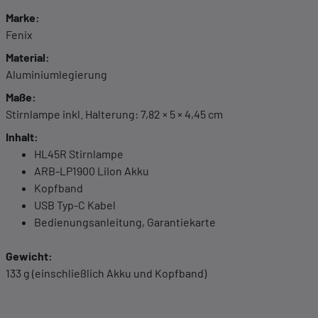
anzeigen lassen und so nur bestimmte Cookies
Marke:
auswählen.
Fenix
Material:
Alle akzeptieren
Speichern
Aluminiumlegierung
Maße:
Zurück
|
Einwilligung nicht erteilen
Stirnlampe inkl. Halterung: 7,82 × 5 × 4,45 cm
Inhalt:
ESSENZIELL
HL45R Stirnlampe
Essenzielle Cookies ermöglichen grundlegende
ARB-LP1900 LiIon Akku
Funktionen und sind für die einwandfreie
Kopfband
Funktion dieses Onlineshops erforderlich.
USB Typ-C Kabel
Bedienungsanleitung, Garantiekarte
Cookie-Informationen anzeigen
Gewicht:
KOMFORTFUNKTIONEN
133 g (einschließlich Akku und Kopfband)
Wir möchten die Bedienung dieses Shops für
Sie möglichst komfortabel gestalten.