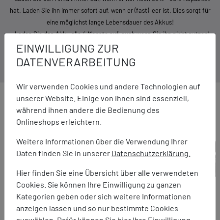
hat. Laden Sie ihn immer sofort auf, wenn er (fast) leer ist. Dies sorgt für
eine möglichst lange Lebensdauer des Akkus!
- Laden Sie den Akku alle 4 Monate auf, auch wenn Sie ihn nicht nutzen!
EINWILLIGUNG ZUR
- Benutzen Sie niemals einen defekten Akku!
DATENVERARBEITUNG
Wir verwenden Cookies und andere Technologien auf
unserer Website. Einige von ihnen sind essenziell,
während ihnen andere die Bedienung des
Onlineshops erleichtern.
Weitere Informationen über die Verwendung Ihrer
Daten finden Sie in unserer
Datenschutzerklärung.
Hier finden Sie eine Übersicht über alle verwendeten
Cookies. Sie können Ihre Einwilligung zu ganzen
Kategorien geben oder sich weitere Informationen
anzeigen lassen und so nur bestimmte Cookies
auswählen. Dafür können Sie hier Ihre Einwilligung