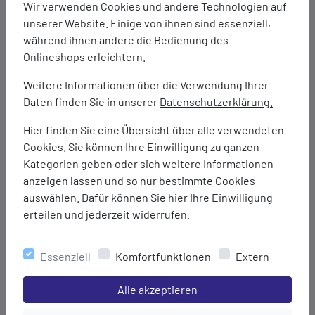
Wir verwenden Cookies und andere Technologien auf
Atmungsaktivität: 8000 g/m²/24hrs
unserer Website. Einige von ihnen sind essenziell,
Wassersäule: 8000 mm
während ihnen andere die Bedienung des
Inklusive Aufbewahrungsbeutel
Onlineshops erleichtern.
Seitlicher, abgedeckter Reißverschluss bis Höhe
Oberschenkel
Weitere Informationen über die Verwendung Ihrer
Bund mit Gummizug
Daten finden Sie in unserer
Datenschutzerklärung.
Verstellbarer Saum, mit Klettriegel
Hier finden Sie eine Übersicht über alle verwendeten
Gesäßtasche mit verdecktem Reißverschluss
Cookies. Sie können Ihre Einwilligung zu ganzen
Kleine Geldtasche
Kategorien geben oder sich weitere Informationen
Logo-Druck
anzeigen lassen und so nur bestimmte Cookies
Regular Fit
auswählen. Dafür können Sie hier Ihre Einwilligung
erteilen und jederzeit widerrufen.
Marke:
Tatonka
Material:
Essenziell
Komfortfunktionen
Extern
Oberstoff: 100% Polyester (recycelt)
Einstellungen speichern für die Gruppe
Membrane: 100% Thermoplastisches Polyurethan
Alle akzeptieren