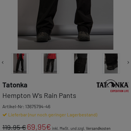
Link zur Markenk
Tatonka
Hempton W's Rain Pants
Artikel-Nr: 13675794-46
Lieferbar (nur noch geringer Lagerbestand)
69,95
€
119.95 €
inkl. MwSt. und zzgl.
Versandkosten