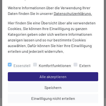
2 Eingrifftaschen
Weitere Informationen über die Verwendung Ihrer
1 Beintasche
Daten finden Sie in unserer
Datenschutzerklärung.
Münztasche
Vorgeformte Kniepartie
Hier finden Sie eine Übersicht über alle verwendeten
Dezenter Logostick am Bein
Cookies. Sie können Ihre Einwilligung zu ganzen
Weitenregulierung am unteren Zipp-Off-Ende
Kategorien geben oder sich weitere Informationen
Bund mit Gürtelschlaufen
anzeigen lassen und so nur bestimmte Cookies
auswählen. Dafür können Sie hier Ihre Einwilligung
Marke:
erteilen und jederzeit widerrufen.
TAGOSS
Material:
Essenziell
Komfortfunktionen
Extern
94% Polyamid/6% Elasthan (Nylon-Stretch)
Einstellungen speichern für die Gruppe
Gewicht:
Alle akzeptieren
390 g
Einstellungen speichern für die Gru
Speichern
Einstellungen speichern für die Gruppe
Einwilligung nicht erteilen