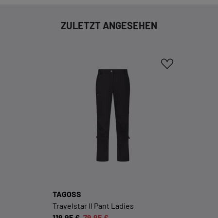
Funktion dieses Onlineshops erforderlich.
ZULETZT ANGESEHEN
Cookie-Informationen anzeigen
KOMFORTFUNKTIONEN
Wir möchten die Bedienung dieses Shops für
Sie möglichst komfortabel gestalten.
Cookie-Informationen anzeigen
EXTERN
Inhalte von externen Dienstleistern wie Google,
Social-Media-Plattformen etc.
Cookie-Informationen anzeigen
TAGOSS
Travelstar II Pant Ladies
Datenschutzerklärung
Impressum
119,95 €
79,95 €