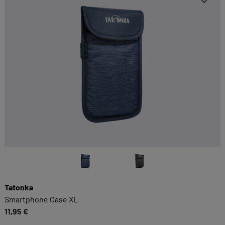
Kategorien geben oder sich weitere Informationen
anzeigen lassen und so nur bestimmte Cookies
auswählen.
Alle akzeptieren
Speichern
Zurück
|
Einwilligung nicht erteilen
ESSENZIELL
Essenzielle Cookies ermöglichen grundlegende
Funktionen und sind für die einwandfreie
Funktion dieses Onlineshops erforderlich.
Cookie-Informationen anzeigen
Tatonka
Smartphone Case XL
KOMFORTFUNKTIONEN
11,95 €
Wir möchten die Bedienung dieses Shops für