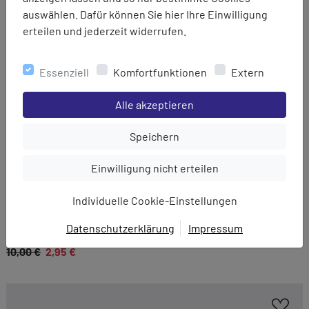
auswählen. Dafür können Sie hier Ihre Einwilligung
erteilen und jederzeit widerrufen.
Essenziell
Komfortfunktionen
Extern
Einstellungen speichern für die Gruppe
Alle akzeptieren
Einstellungen speichern für die Gru
Speichern
Einstellungen speichern für die Gruppe
Einwilligung nicht erteilen
Individuelle Cookie-Einstellungen
Tatonka
Datenschutzerklärung
Impressum
Smartphone Case L
EINWILLIGUNG ZUR
10,00 €
2,95 €
DATENVERARBEITUNG
Hier finden Sie eine Übersicht über alle verwendeten
Cookies. Sie können Ihre Zustimmung zu ganzen