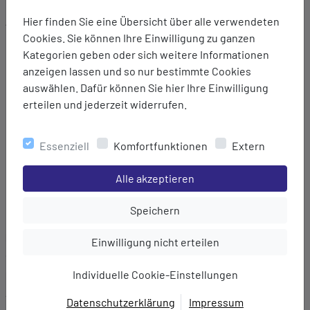
Hier finden Sie eine Übersicht über alle verwendeten
Ausstattung:
Cookies. Sie können Ihre Einwilligung zu ganzen
Wasserdicht - dreischichtiger Aufbau sorgt für Wärme,
Kategorien geben oder sich weitere Informationen
Haltbarkeit und Wasserdichtheit
anzeigen lassen und so nur bestimmte Cookies
Wassersäule von >20.000 mm
auswählen. Dafür können Sie hier Ihre Einwilligung
Komfort - Futter aus Merinowolle bietet
erteilen und jederzeit widerrufen.
Feuchtigkeitsregulierung, Isolierung und Komfort
Elastizitätszonen für zusätzlichen Halt
Enge Passform
Essenziell
Komfortfunktionen
Extern
Vier-Wege-Stretch für Komfort
Flache Zehennähte
Einstellungen speichern für die Gruppe
Alle akzeptieren
Fußbettpolsterung reduziert den Druck und absorbiert
Stöße
Einstellungen speichern für die Gru
Speichern
Marke:
Einstellungen speichern für die Gruppe
Einwilligung nicht erteilen
Sealskinz
Individuelle Cookie-Einstellungen
Material:
Außen: 62% Polypropylen (Polycolon)/29% Nylon/9% Elasthan
Datenschutzerklärung
Impressum