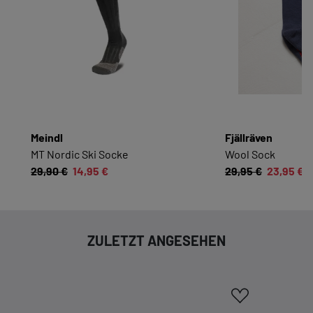
KOMFORTFUNKTIONEN
Wir möchten die Bedienung dieses Shops für
Sie möglichst komfortabel gestalten.
Cookie-Informationen anzeigen
Meindl
Fjällräven
EXTERN
MT Nordic Ski Socke
Wool Sock
29,90 €
14,95 €
29,95 €
23,95 €
Inhalte von externen Dienstleistern wie Google,
Social-Media-Plattformen etc.
Cookie-Informationen anzeigen
ZULETZT ANGESEHEN
Datenschutzerklärung
Impressum