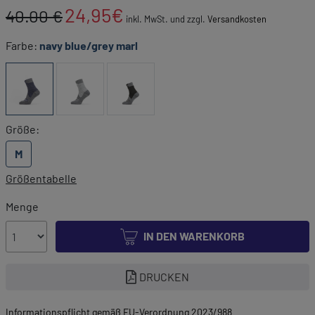
24,95
€
40.00 €
inkl. MwSt. und zzgl.
Versandkosten
Farbe:
navy blue/grey marl
Größe:
M
Größentabelle
Menge
IN DEN WARENKORB
DRUCKEN
Informationspflicht gemäß EU-Verordnung 2023/988