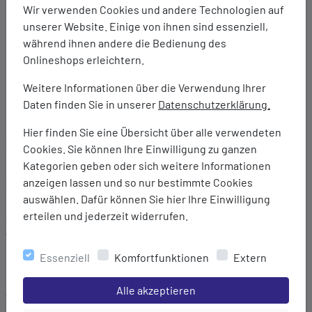
Griffige, schweißfreie und besonders langlebige
Wir verwenden Cookies und andere Technologien auf
Flasche dank Hydro Flask´s spezieller
unserer Website. Einige von ihnen sind essenziell,
Pulverbeschichtung
während ihnen andere die Bedienung des
Strapazierfähige Konstruktion aus hochwertigem 18/8-
Onlineshops erleichtern.
Edelstahl
Weitere Informationen über die Verwendung Ihrer
BPA-frei / Phthalat-frei
Daten finden Sie in unserer
Datenschutzerklärung.
Lebenslange Garantie
Hier finden Sie eine Übersicht über alle verwendeten
Marke:
Cookies. Sie können Ihre Einwilligung zu ganzen
Hydro Flask
Kategorien geben oder sich weitere Informationen
Material:
anzeigen lassen und so nur bestimmte Cookies
18/8-Edelstahl
auswählen. Dafür können Sie hier Ihre Einwilligung
erteilen und jederzeit widerrufen.
Maße:
7,3 x 22,1 cm
Essenziell
Komfortfunktionen
Extern
Durchmesser der Trinköffnung: 4,9 cm
Einstellungen speichern für die Gruppe
Alle akzeptieren
Volumen: