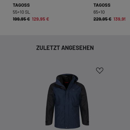
ESSENZIELL
TAGOSS
TAGOSS
Essenzielle Cookies ermöglichen grundlegende
55+10 SL
65+10
Funktionen und sind für die einwandfreie
199,95 €
129,95 €
229,95 €
139,95 
Funktion dieses Onlineshops erforderlich.
Cookie-Informationen anzeigen
ZULETZT ANGESEHEN
KOMFORTFUNKTIONEN
Wir möchten die Bedienung dieses Shops für
Sie möglichst komfortabel gestalten.
Cookie-Informationen anzeigen
EXTERN
Inhalte von externen Dienstleistern wie Google,
Social-Media-Plattformen etc.
Cookie-Informationen anzeigen