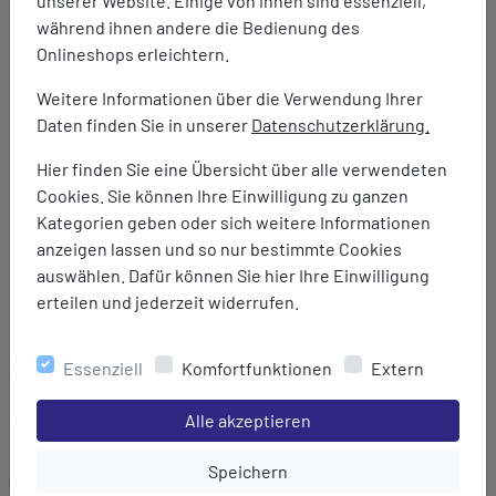
unserer Website. Einige von ihnen sind essenziell,
3in1 Jacke
während ihnen andere die Bedienung des
Abnehmbare Kapuze
Onlineshops erleichtern.
Wasserdichte: 20.000 mm Wassersäule
Atmungsaktivität: 20.000 g/m²/24 Std.
Weitere Informationen über die Verwendung Ihrer
Meshfutter im Rumpf
Daten finden Sie in unserer
Datenschutzerklärung.
Nylonfutter in den Ärmeln
Hier finden Sie eine Übersicht über alle verwendeten
Frontreißverschluss mit doppelter Regenblende
Cookies. Sie können Ihre Einwilligung zu ganzen
Weitenregulierung an Taille und Saum
Kategorien geben oder sich weitere Informationen
2 Reißverschluss-Hüfttaschen
anzeigen lassen und so nur bestimmte Cookies
Brusttasche mit Reißverschluss
auswählen. Dafür können Sie hier Ihre Einwilligung
Herausnehmbare Innenjacke mit 2 Taschen und
erteilen und jederzeit widerrufen.
Saumkordelzug
Marke:
Essenziell
Komfortfunktionen
Extern
TAGOSS
Einstellungen speichern für die Gruppe
Material:
Alle akzeptieren
81% Polyester/19% Polyurethan (2-Lagen SINGTEX-Laminat)
Einstellungen speichern für die Gru
Speichern
Gewicht: