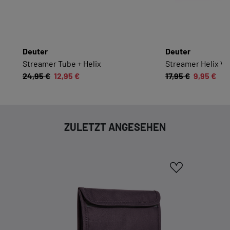
ESSENZIELL
Essenzielle Cookies ermöglichen grundlegende
Funktionen und sind für die einwandfreie
Deuter
Deuter
Funktion dieses Onlineshops erforderlich.
Streamer Tube + Helix
Streamer Helix Va
24,95 €
12,95 €
17,95 €
9,95 €
Cookie-Informationen anzeigen
KOMFORTFUNKTIONEN
ZULETZT ANGESEHEN
Wir möchten die Bedienung dieses Shops für
Sie möglichst komfortabel gestalten.
Cookie-Informationen anzeigen
EXTERN
Inhalte von externen Dienstleistern wie Google,
Social-Media-Plattformen etc.