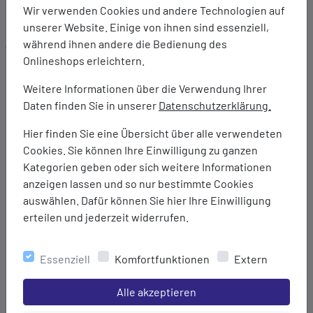
Wir verwenden Cookies und andere Technologien auf
unserer Website. Einige von ihnen sind essenziell,
Ausstattung:
während ihnen andere die Bedienung des
Höchster RFID-Ausleseschutz mit TÜV-geprüftem RFID-
Onlineshops erleichtern.
Blocking-Material CRYPTALLOY®
Weitere Informationen über die Verwendung Ihrer
Abschirmung aller Frequenzen und für alle Karten
Daten finden Sie in unserer
Datenschutzerklärung.
geeignet
1 Hauptfach in EU-Reisepass-Größe
Hier finden Sie eine Übersicht über alle verwendeten
Aufklappbar mit Klettverschluss
Cookies. Sie können Ihre Einwilligung zu ganzen
1 kleine Klarsichttasche
Kategorien geben oder sich weitere Informationen
1 Netzfach in Reisepassgröße
anzeigen lassen und so nur bestimmte Cookies
2 Kreditkartenfächer
auswählen. Dafür können Sie hier Ihre Einwilligung
erteilen und jederzeit widerrufen.
Marke:
Tatonka
Essenziell
Komfortfunktionen
Extern
Material:
100% Polyester (Textreme 6.6)
Einstellungen speichern für die Gruppe
Alle akzeptieren
Aluminiumlegierung (CRYPTALLOY®)