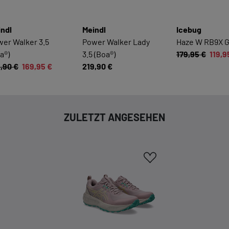
Hier finden Sie eine Übersicht über alle verwendeten Cookies.
Sie können Ihre Zustimmung zu ganzen Kategorien geben oder
sich weitere Informationen anzeigen lassen und so nur
ndl
Meindl
Icebug
bestimmte Cookies auswählen.
er Walker 3.5
Power Walker Lady
Haze W RB9X 
a®)
3.5 (Boa®)
179,95 €
119,9
Alle akzeptieren
Speichern
,90 €
169,95 €
219,90 €
Zurück
|
Einwilligung nicht erteile
ESSENZIELL
ZULETZT ANGESEHEN
Essenzielle Cookies ermöglichen grundlegende
Funktionen und sind für die einwandfreie Funktion dieses
Onlineshops erforderlich.
Cookie-Informationen anzeigen
KOMFORTFUNKTIONEN
Wir möchten die Bedienung dieses Shops für Sie