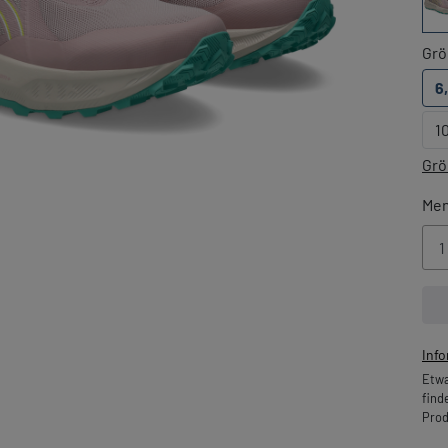
Grö
6
1
Grö
Me
Inf
Etwa
find
Prod