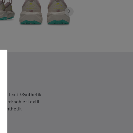
al: Textil/Synthetik
d Decksohle: Textil
 Synthetik
)