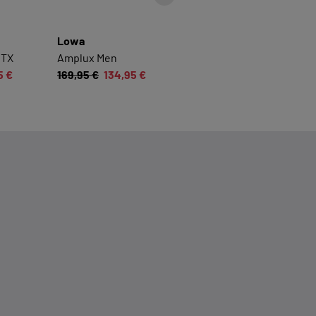
Lowa
Lowa
GTX
Amplux Men
Fortux GTX Men
5 €
169,95 €
134,95 €
179,95 €
139,95 €
n