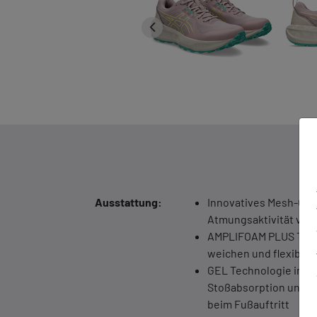
Ausstattung:
Innovatives Mesh-Ober
Atmungsaktivität ver
AMPLIFOAM PLUS Tech
weichen und flexible
GEL Technologie im R
Stoßabsorption und so
beim Fußauftritt