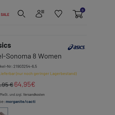
0
SALE
Link zur Markenkategorie
sics
el-Sonoma 8 Women
ikel-Nr: 21903254-6,5
Lieferbar (nur noch geringer Lagerbestand)
64,95
€
.95 €
. MwSt. und zzgl.
Versandkosten
be:
morganite/cacti