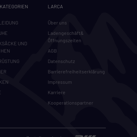
-KATEGORIEN
LARCA
LEIDUNG
Über uns
UHE
Ladengeschäft&
Öffnungszeiten
KSÄCKE UND
CHEN
AGB
RÜSTUNG
Datenschutz
DER
Barrierefreiheitserklärung
KEN
Impressum
E
Karriere
Kooperationspartner