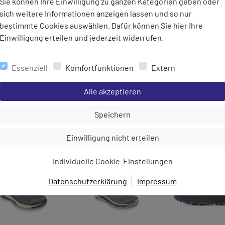
Sie können Ihre Einwilligung zu ganzen Kategorien geben oder
sich weitere Informationen anzeigen lassen und so nur
bestimmte Cookies auswählen. Dafür können Sie hier Ihre
Einwilligung erteilen und jederzeit widerrufen.
al
l / Unterpronation
Essenziell
Komfortfunktionen
Extern
Einstellungen speichern für die Gruppe
Alle akzeptieren
Einstellungen speichern für die Gru
Speichern
MEHR AUS DER KATEGORIE
Einstellungen speichern für die Gruppe
Einwilligung nicht erteilen
Individuelle Cookie-Einstellungen
Datenschutzerklärung
Impressum
EINWILLIGUNG ZUR
DATENVERARBEITUNG