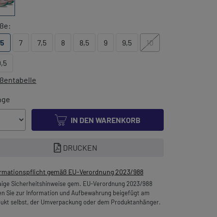
ße:
,5
7
7,5
8
8,5
9
9,5
10
0,5
ßentabelle
nge
IN DEN WARENKORB
DRUCKEN
ormationspflicht gemäß EU-Verordnung 2023/988
ige Sicherheitshinweise gem. EU-Verordnung 2023/988
en Sie zur Information und Aufbewahrung beigefügt am
ukt selbst, der Umverpackung oder dem Produktanhänger.