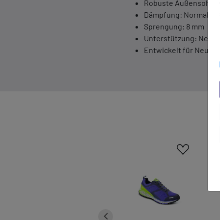
Robuste Außensohle
Dämpfung: Normal
Sprengung: 8 mm
Unterstützung: Neutr
Entwickelt für Neutra