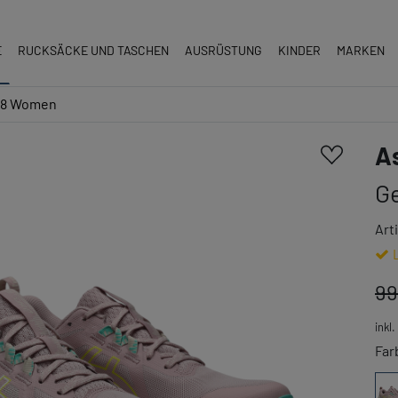
E
RUCKSÄCKE UND TASCHEN
AUSRÜSTUNG
KINDER
MARKEN
 8 Women
A
G
Art
99
inkl
Far