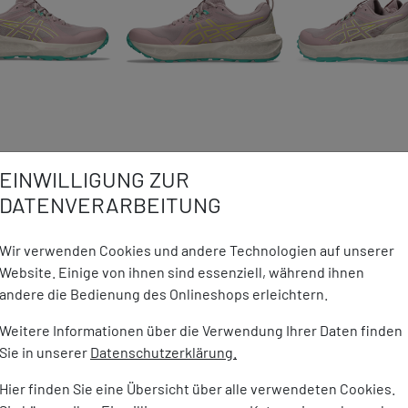
EINWILLIGUNG ZUR
DETAILS ZUM PRODUKT
DATENVERARBEITUNG
Wir verwenden Cookies und andere Technologien auf unserer
material, das die
Marke:
Asics
Website. Einige von ihnen sind essenziell, während ihnen
bessert
Material:
Obermateri
andere die Bedienung des Onlineshops erleichtern.
nologie: Dämpfung für
Futter- un
n Tragekomfort
Weitere Informationen über die Verwendung Ihrer Daten finden
Laufsohle:
ückfußbereich: Verbessert die
Sie in unserer
Datenschutzerklärung.
Gewicht:
498 g (Paar
rgt für ein weicheres Gefühl
Hier finden Sie eine Übersicht über alle verwendeten Cookies.