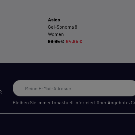
möglichst komfortabel gestalten.
Cookie-Informationen anzeigen
Asics
Gel-Sonoma 8
Women
EXTERN
99,95 €
64,95 €
Inhalte von externen Dienstleistern wie Google, Social-
Media-Plattformen etc.
Cookie-Informationen anzeigen
Datenschutzerklärung
Impressu
R
Bleiben Sie immer topaktuell informiert über Angebote,