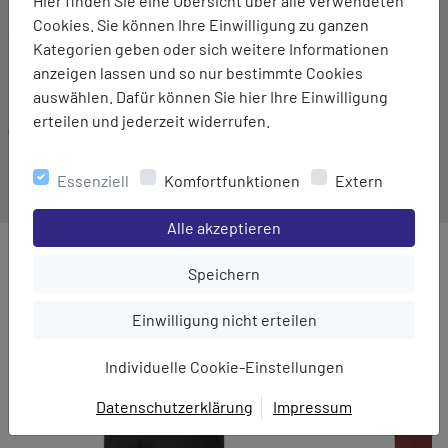
Hier finden Sie eine Übersicht über alle verwendeten
Marke:
Cookies. Sie können Ihre Einwilligung zu ganzen
TAGOSS
Kategorien geben oder sich weitere Informationen
anzeigen lassen und so nur bestimmte Cookies
Material:
auswählen. Dafür können Sie hier Ihre Einwilligung
95% Baumwolle/5% Elasthan
erteilen und jederzeit widerrufen.
Gewicht:
150 g
Essenziell
Komfortfunktionen
Extern
Einstellungen speichern für die Gruppe
Alle akzeptieren
MEHR AUS DER KATEGORIE
Einstellungen speichern für die Gru
Speichern
Einstellungen speichern für die Gruppe
Einwilligung nicht erteilen
Individuelle Cookie-Einstellungen
Datenschutzerklärung
Impressum
EINWILLIGUNG ZUR