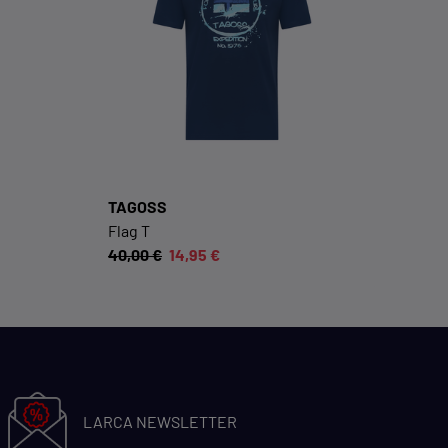
KOMFORTFUNKTIONEN
Wir möchten die Bedienung dieses Shops für
Sie möglichst komfortabel gestalten.
Cookie-Informationen anzeigen
EXTERN
TAGOSS
Inhalte von externen Dienstleistern wie Google,
Flag T
Social-Media-Plattformen etc.
40,00 €
14,95 €
Cookie-Informationen anzeigen
Datenschutzerklärung
Impressum
LARCA NEWSLETTER