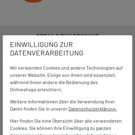
DETAILS ZUM PRODUKT
EINWILLIGUNG ZUR
DATENVERARBEITUNG
Ausstattung:
Fassungsvermögen: 2 Liter
Wir verwenden Cookies und andere Technologien auf
Klein zusammenfaltbar
unserer Website. Einige von ihnen sind essenziell,
während ihnen andere die Bedienung des
Marke:
Onlineshops erleichtern.
Schildkröt
Weitere Informationen über die Verwendung Ihrer
Material:
Daten finden Sie in unserer
Datenschutzerklärung.
Polypropylen und Silikon
Hier finden Sie eine Übersicht über alle verwendeten
Maße:
Cookies. Sie können Ihre Einwilligung zu ganzen
Öffnung: 20 cm