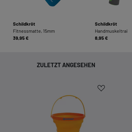
Cookies. Sie können Ihre Zustimmung zu ganzen
Kategorien geben oder sich weitere Informationen
anzeigen lassen und so nur bestimmte Cookies
Schildkröt
Schildkröt
auswählen.
Fitnessmatte, 15mm
Handmuskeltrainer
39,95 €
8,95 €
Alle akzeptieren
Speichern
Zurück
|
Einwilligung nicht erteilen
ZULETZT ANGESEHEN
ESSENZIELL
Essenzielle Cookies ermöglichen grundlegende
Funktionen und sind für die einwandfreie
Funktion dieses Onlineshops erforderlich.
Cookie-Informationen anzeigen
KOMFORTFUNKTIONEN