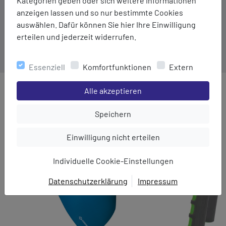
Kategorien geben oder sich weitere Informationen
Boden: 11 cm
anzeigen lassen und so nur bestimmte Cookies
auswählen. Dafür können Sie hier Ihre Einwilligung
Höhe: 4 bis 16 cm
erteilen und jederzeit widerrufen.
Essenziell
Komfortfunktionen
Extern
Einstellungen speichern für die Gruppe
Alle akzeptieren
MEHR AUS DER KATEGORIE
Einstellungen speichern für die Gru
Speichern
Einstellungen speichern für die Gruppe
Einwilligung nicht erteilen
Individuelle Cookie-Einstellungen
Datenschutzerklärung
Impressum
EINWILLIGUNG ZUR
DATENVERARBEITUNG
Hier finden Sie eine Übersicht über alle verwendeten