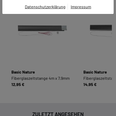
Datenschutzerklärung
Impressum
EINWILLIGUNG ZUR
DATENVERARBEITUNG
Hier finden Sie eine Übersicht über alle verwendeten
Cookies. Sie können Ihre Zustimmung zu ganzen
Kategorien geben oder sich weitere Informationen
anzeigen lassen und so nur bestimmte Cookies
auswählen.
Alle akzeptieren
Speichern
Basic Nature
Basic Nature
Fiberglaszeltstange 4m x 7,9mm
Fiberglaszeltsta
Zurück
|
Einwilligung nicht erteilen
12,95 €
14,95 €
ESSENZIELL
Essenzielle Cookies ermöglichen grundlegende
Funktionen und sind für die einwandfreie
ZULETZT ANGESEHEN
Funktion dieses Onlineshops erforderlich.