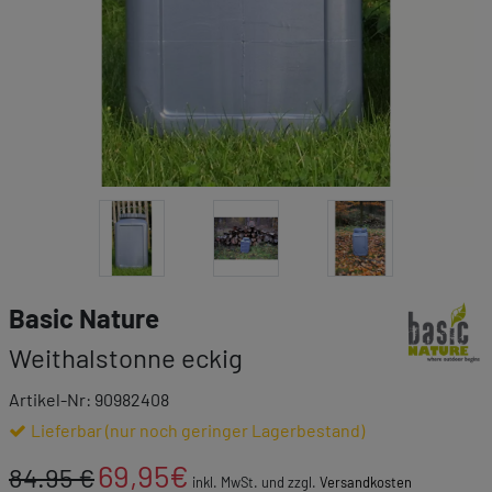
Link zur Ma
Basic Nature
Weithalstonne eckig
Artikel-Nr: 90982408
Lieferbar (nur noch geringer Lagerbestand)
69,95
€
84.95 €
inkl. MwSt. und zzgl.
Versandkosten