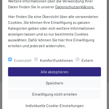
Weitere Informationen über die Verwendung Ihrer
Marke:
Daten finden Sie in unserer
Datenschutzerklärung.
Basic Nature
Hier finden Sie eine Übersicht über alle verwendeten
Material:
Cookies. Sie können Ihre Einwilligung zu ganzen
HD Polyethylen
Kategorien geben oder sich weitere Informationen
Maße:
anzeigen lassen und so nur bestimmte Cookies
27 x 29 x 47 cm
auswählen. Dafür können Sie hier Ihre Einwilligung
erteilen und jederzeit widerrufen.
Volumen:
30 l
Essenziell
Komfortfunktionen
Extern
Gewicht:
1500 g
Einstellungen speichern für die Gruppe
Alle akzeptieren
Einstellungen speichern für die Gru
Speichern
Einstellungen speichern für die Gruppe
MEHR AUS DER KATEGORIE
Einwilligung nicht erteilen
Individuelle Cookie-Einstellungen