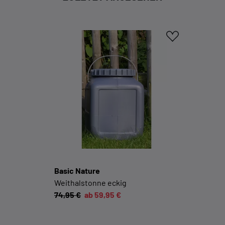
Cookie-Informationen anzeigen
KOMFORTFUNKTIONEN
Wir möchten die Bedienung dieses Shops für
Sie möglichst komfortabel gestalten.
Cookie-Informationen anzeigen
EXTERN
Inhalte von externen Dienstleistern wie Google,
Social-Media-Plattformen etc.
Basic Nature
Cookie-Informationen anzeigen
Weithalstonne eckig
74,95 €
ab 59,95 €
Datenschutzerklärung
Impressum