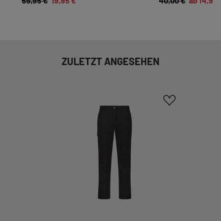
59,95 €
19,95 €
40,00 €
ab 14,95 
Essenzielle Cookies ermöglichen grundlegende
Funktionen und sind für die einwandfreie
Funktion dieses Onlineshops erforderlich.
Cookie-Informationen anzeigen
ZULETZT ANGESEHEN
KOMFORTFUNKTIONEN
Wir möchten die Bedienung dieses Shops für
Sie möglichst komfortabel gestalten.
Cookie-Informationen anzeigen
EXTERN
Inhalte von externen Dienstleistern wie Google,
Social-Media-Plattformen etc.
Cookie-Informationen anzeigen