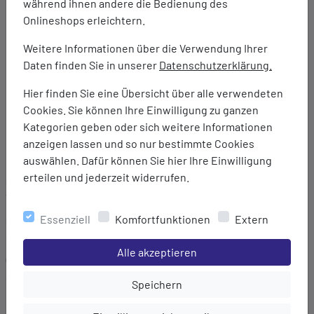
während ihnen andere die Bedienung des
Naht in der hinteren Mitte zur schnellen und einfachen
Onlineshops erleichtern.
Abänderung
Vorgeformte Kniepartie
Weitere Informationen über die Verwendung Ihrer
2 Handeingrifftaschen
Daten finden Sie in unserer
Datenschutzerklärung.
2 Beintaschen - 1 davon mit Reißverschluss gesichert
Hier finden Sie eine Übersicht über alle verwendeten
2 Gesäßtaschen
Cookies. Sie können Ihre Einwilligung zu ganzen
UV-Schutz (UPF 50+)
Kategorien geben oder sich weitere Informationen
Bluesign-zertifiziert
anzeigen lassen und so nur bestimmte Cookies
PFC-frei
auswählen. Dafür können Sie hier Ihre Einwilligung
erteilen und jederzeit widerrufen.
Marke:
TAGOSS
Essenziell
Komfortfunktionen
Extern
Material:
96% Polyamid/4% Elasthan (Nylon-Stretch)
Einstellungen speichern für die Gruppe
Alle akzeptieren
Gewicht:
320 g
Einstellungen speichern für die Gru
Speichern