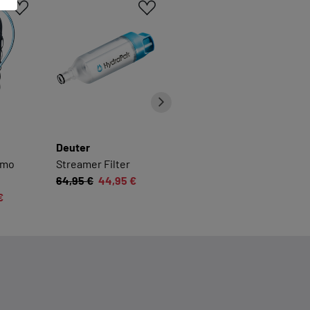
Deuter
Deuter
rmo
Streamer Filter
Streamer Tube
n
64,95 €
44,95 €
Brush
€
19,95 €
14,95 €