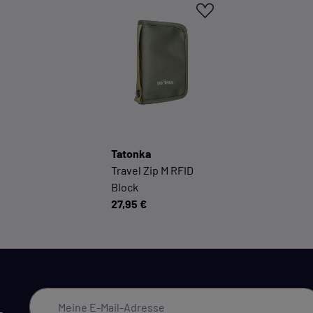
KOMFORTFUNKTIONEN
Wir möchten die Bedienung dieses Shops für Sie
möglichst komfortabel gestalten.
Cookie-Informationen anzeigen
EXTERN
Tatonka
Inhalte von externen Dienstleistern wie Google, Social-
Travel Zip M RFID
Media-Plattformen etc.
Block
Cookie-Informationen anzeigen
27,95 €
Datenschutzerklärung
Impressu