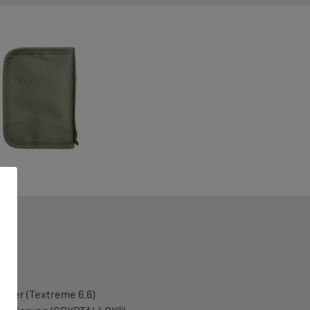
ster (Textreme 6.6)