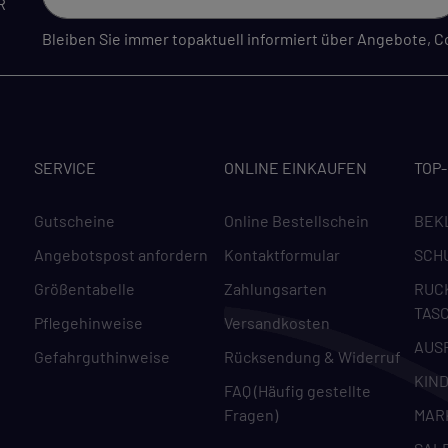
R
Bleiben Sie immer topaktuell informiert über Angebote,
SERVICE
ONLINE EINKAUFEN
TOP
Gutscheine
Online Bestellschein
BEK
Angebotspost anfordern
Kontaktformular
SCH
Größentabelle
Zahlungsarten
RUC
TAS
Pflegehinweise
Versandkosten
AUS
Gefahrguthinweise
Rücksendung & Widerruf
KIN
FAQ (Häufig gestellte
Fragen)
MAR