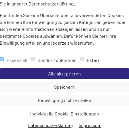
Aluminium
Sie in unserer
Datenschutzerklärung.
Maße:
17 x 12 x 3
Hier finden Sie eine Übersicht über alle verwendeten Cookies.
Gewicht:
92 g
Sie können Ihre Einwilligung zu ganzen Kategorien geben oder
t Reißverschluss
sich weitere Informationen anzeigen lassen und so nur
ach
bestimmte Cookies auswählen. Dafür können Sie hier Ihre
pass-Größe
Einwilligung erteilen und jederzeit widerrufen.
isepassgröße
aufe
Essenziell
Komfortfunktionen
Extern
 mit umlaufendem
Einstellungen speichern für die Gruppe
Alle akzeptieren
Einstellungen speichern für die Gru
Speichern
Einstellungen speichern für die Gruppe
Einwilligung nicht erteilen
MEHR AUS DER KATEGORIE
Individuelle Cookie-Einstellungen
Datenschutzerklärung
Impressum