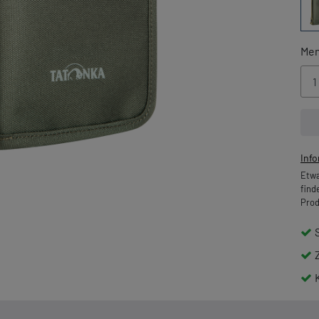
Me
Inf
Etwa
find
Prod