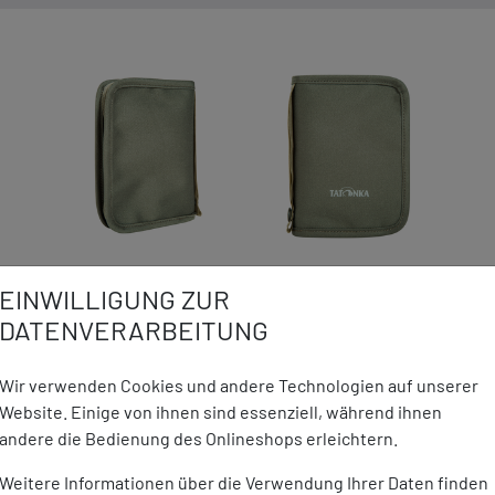
EINWILLIGUNG ZUR
DATENVERARBEITUNG
DETAILS ZUM PRODUKT
Wir verwenden Cookies und andere Technologien auf unserer
Website. Einige von ihnen sind essenziell, während ihnen
eschutz mit TÜV-geprüftem
Marke:
Tatonka
andere die Bedienung des Onlineshops erleichtern.
ial CRYPTALLOY®
Material:
100% Polye
Weitere Informationen über die Verwendung Ihrer Daten finden
quenzen und für alle Karten