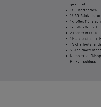
geeignet
1 SD-Kartenfach
1 USB-Stick-Halterung
1 großes Münzfach mi
1 großes Geldscheinf
2 Fächer in EU-Reise
1 Klarsichtfach in Re
1 Sicherheitshandschl
5 Kreditkartenfächer
Komplett aufklappbar
Reißverschluss