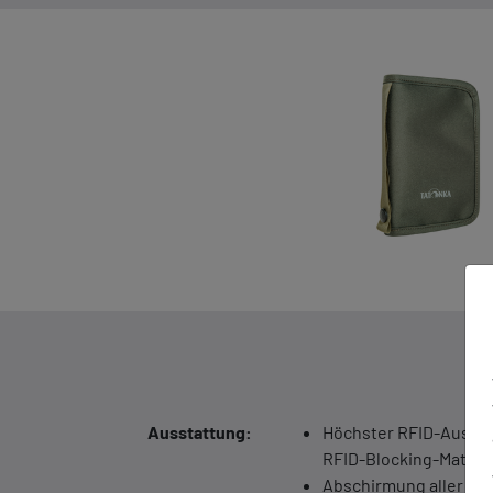
Ausstattung:
Höchster RFID-Ausles
RFID-Blocking-Mater
Abschirmung aller Fre