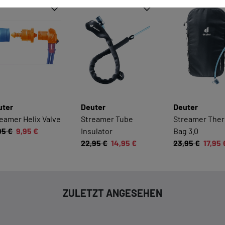
EINWILLIGUNG ZUR
DATENVERARBEITUNG
Hier finden Sie eine Übersicht über alle verwendeten Cookies.
Sie können Ihre Zustimmung zu ganzen Kategorien geben oder
sich weitere Informationen anzeigen lassen und so nur
bestimmte Cookies auswählen.
Alle akzeptieren
Speichern
uter
Deuter
Deuter
eamer Helix Valve
Streamer Tube
Streamer The
Zurück
|
Einwilligung nicht erteile
95 €
9,95 €
Insulator
Bag 3.0
22,95 €
14,95 €
23,95 €
17,95 
ESSENZIELL
Essenzielle Cookies ermöglichen grundlegende
Funktionen und sind für die einwandfreie Funktion dieses
Onlineshops erforderlich.
ZULETZT ANGESEHEN
Cookie-Informationen anzeigen