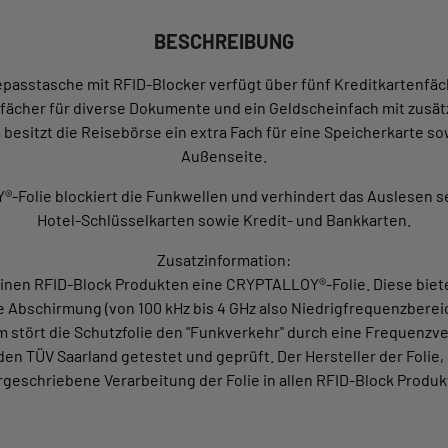
BESCHREIBUNG
asstasche mit RFID-Blocker verfügt über fünf Kreditkartenfäch
bfächer für diverse Dokumente und ein Geldscheinfach mit zusät
besitzt die Reisebörse ein extra Fach für eine Speicherkarte s
Außenseite.
-Folie blockiert die Funkwellen und verhindert das Auslesen s
Hotel-Schlüsselkarten sowie Kredit- und Bankkarten.
Zusatzinformation:
seinen RFID-Block Produkten eine CRYPTALLOY®-Folie. Diese biete
Abschirmung (von 100 kHz bis 4 GHz also Niedrigfrequenzbere
stört die Schutzfolie den "Funkverkehr" durch eine Frequenzve
 TÜV Saarland getestet und geprüft. Der Hersteller der Folie,
geschriebene Verarbeitung der Folie in allen RFID-Block Produkte