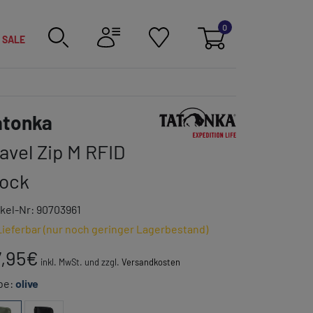
0
SALE
Link zur Markenkategorie
atonka
avel Zip M RFID
lock
ikel-Nr: 90703961
Lieferbar (nur noch geringer Lagerbestand)
,95
€
inkl. MwSt. und zzgl.
Versandkosten
be:
olive