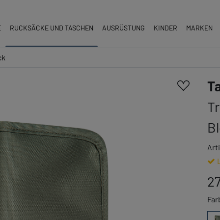
E
RUCKSÄCKE UND TASCHEN
AUSRÜSTUNG
KINDER
MARKEN
ck
T
Tr
B
Art
27
Far