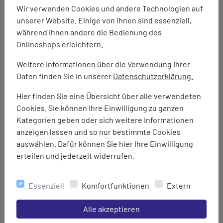
Wir verwenden Cookies und andere Technologien auf
unserer Website. Einige von ihnen sind essenziell,
Ausstattung:
während ihnen andere die Bedienung des
Klassische Outdoorjacke mit angeschnittener
Onlineshops erleichtern.
Sturmkapuze
Verschweißte Nähte
Weitere Informationen über die Verwendung Ihrer
Wassersäule: 20.000 mm
Daten finden Sie in unserer
Datenschutzerklärung.
Atmungsaktivität: 20.000 g/m²/h
Winddicht
Hier finden Sie eine Übersicht über alle verwendeten
Atmungsaktives Meshfutter innen
Cookies. Sie können Ihre Einwilligung zu ganzen
Kapuze und Saumweite regulierbar
Kategorien geben oder sich weitere Informationen
Verstellbarer Armabschluss
anzeigen lassen und so nur bestimmte Cookies
Abgedeckter Frontreißverschluss
auswählen. Dafür können Sie hier Ihre Einwilligung
Reißverschluss-Einschubtaschen
erteilen und jederzeit widerrufen.
Reißverschluss-Innentasche
Essenziell
Komfortfunktionen
Extern
Marke:
Maul
Einstellungen speichern für die Gruppe
Alle akzeptieren
Material: