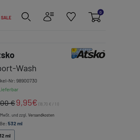
0
SALE
Link zur Markenkategorie
tsko
port-Wash
ikel-Nr: 98900730
Lieferbar
9,95
€
.00 €
(18,70 € / 1 l)
. MwSt. und zzgl.
Versandkosten
ße:
532 ml
32 ml