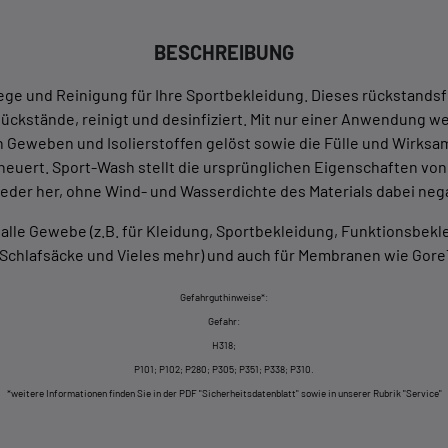
BESCHREIBUNG
lege und Reinigung für Ihre Sportbekleidung. Dieses rückstandsfr
 Rückstände, reinigt und desinfiziert. Mit nur einer Anwendung 
n Geweben und Isolierstoffen gelöst sowie die Fülle und Wirksa
euert. Sport-Wash stellt die ursprünglichen Eigenschaften von 
eder her, ohne Wind- und Wasserdichte des Materials dabei nega
 alle Gewebe (z.B. für Kleidung, Sportbekleidung, Funktionsbe
 Schlafsäcke und Vieles mehr) und auch für Membranen wie Gor
Gefahrguthinweise*:
Gefahr:
H318;
P101; P102; P280; P305; P351; P338; P310.
*weitere Informationen finden Sie in der PDF "Sicherheitsdatenblatt" sowie in unserer Rubrik "Service"