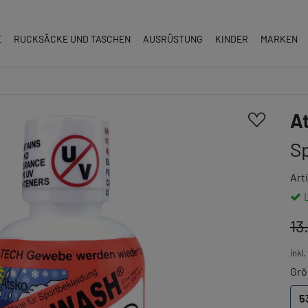
E
RUCKSÄCKE UND TASCHEN
AUSRÜSTUNG
KINDER
MARKEN
A
S
Art
13
inkl
Grö
5