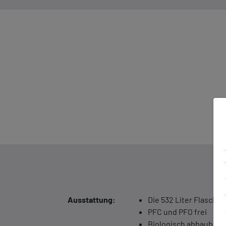
Ausstattung:
Die 532 Liter Flasche
PFC und PFO frei
Biologisch abbaubar