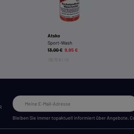
Wir möchten die Bedienung dieses Shops für Sie
möglichst komfortabel gestalten.
Cookie-Informationen anzeigen
Atsko
Sport-Wash
EXTERN
13,00 €
9,95 €
Inhalte von externen Dienstleistern wie Google, Social-
(18,70 € / 1 l)
Media-Plattformen etc.
Cookie-Informationen anzeigen
Datenschutzerklärung
Impressu
R
Bleiben Sie immer topaktuell informiert über Angebote,