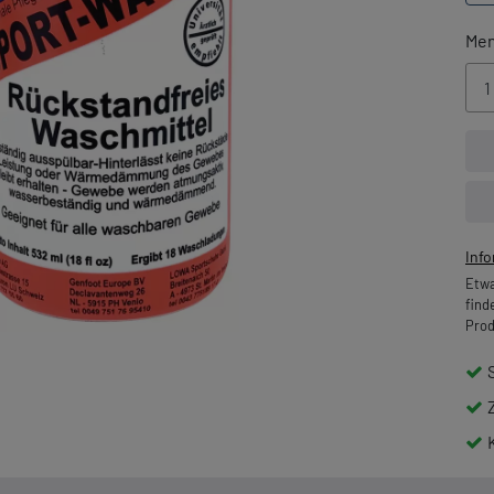
Me
Inf
Etwa
find
Prod