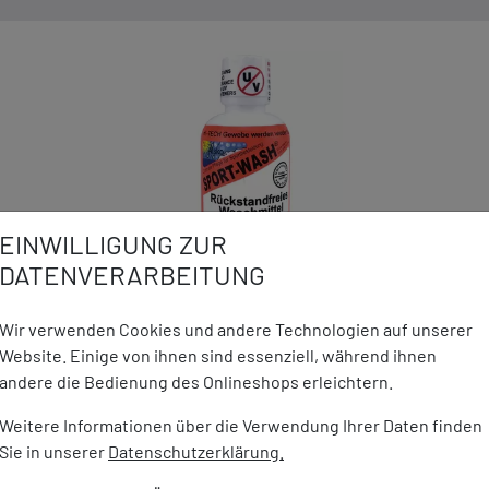
EINWILLIGUNG ZUR
DATENVERARBEITUNG
Wir verwenden Cookies und andere Technologien auf unserer
DETAILS ZUM PRODUKT
Website. Einige von ihnen sind essenziell, während ihnen
andere die Bedienung des Onlineshops erleichtern.
Weitere Informationen über die Verwendung Ihrer Daten finden
 ergibt ca. 18 Waschladungen
Marke:
Atsko
Sie in unserer
Datenschutzerklärung.
Inhalt:
532 ml