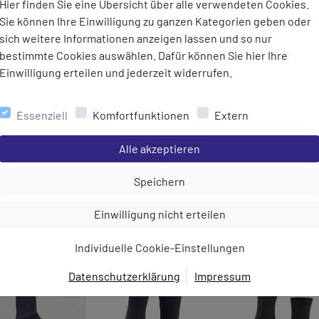
Hier finden Sie eine Übersicht über alle verwendeten Cookies.
Sie können Ihre Einwilligung zu ganzen Kategorien geben oder
sich weitere Informationen anzeigen lassen und so nur
bestimmte Cookies auswählen. Dafür können Sie hier Ihre
bweisenden Eigenschaften und
Einwilligung erteilen und jederzeit widerrufen.
Essenziell
Komfortfunktionen
Extern
geeignet
Einstellungen speichern für die Gruppe
Alle akzeptieren
Einstellungen speichern für die Gru
Speichern
MEHR AUS DER KATEGORIE
Einstellungen speichern für die Gruppe
Einwilligung nicht erteilen
Individuelle Cookie-Einstellungen
Datenschutzerklärung
Impressum
EINWILLIGUNG ZUR
DATENVERARBEITUNG