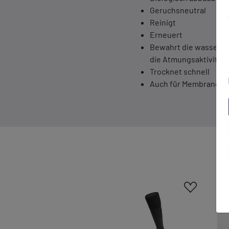
Geruchsneutral
Reinigt
Erneuert
Bewahrt die wassera
die Atmungsaktivität
Trocknet schnell
Auch für Membranen 