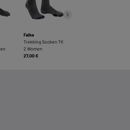
Falke
Falke
Trekking Socken TK
Trekking Socken TK
men
2 Women
2 Men
27,00 €
27,00 €
n