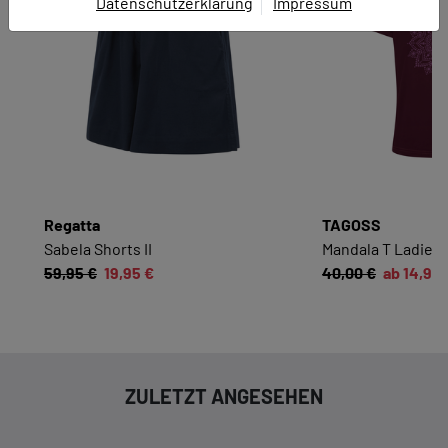
Datenschutzerklärung
Impressum
EINWILLIGUNG ZUR
DATENVERARBEITUNG
Hier finden Sie eine Übersicht über alle verwendeten
Cookies. Sie können Ihre Zustimmung zu ganzen
Kategorien geben oder sich weitere Informationen
anzeigen lassen und so nur bestimmte Cookies
auswählen.
Regatta
TAGOSS
Alle akzeptieren
Speichern
Sabela Shorts II
Mandala T Ladies
59,95 €
19,95 €
40,00 €
ab 14,95 
Zurück
|
Einwilligung nicht erteilen
ESSENZIELL
Essenzielle Cookies ermöglichen grundlegende
ZULETZT ANGESEHEN
Funktionen und sind für die einwandfreie
Funktion dieses Onlineshops erforderlich.