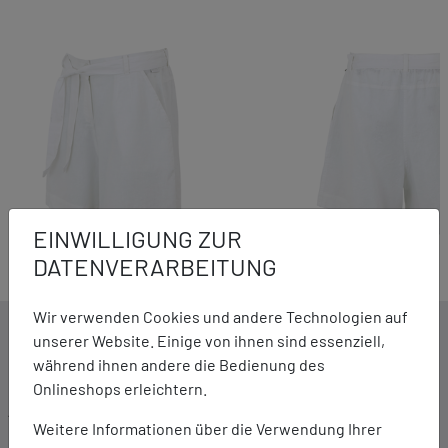
EINWILLIGUNG ZUR
DATENVERARBEITUNG
Wir verwenden Cookies und andere Technologien auf
DETAILS ZUM PRODUKT
unserer Website. Einige von ihnen sind essenziell,
während ihnen andere die Bedienung des
Onlineshops erleichtern.
Ausstattung:
Weitere Informationen über die Verwendung Ihrer
Leichtes Gewebe Baumwoll-/Leinenmix, 110 g/m²