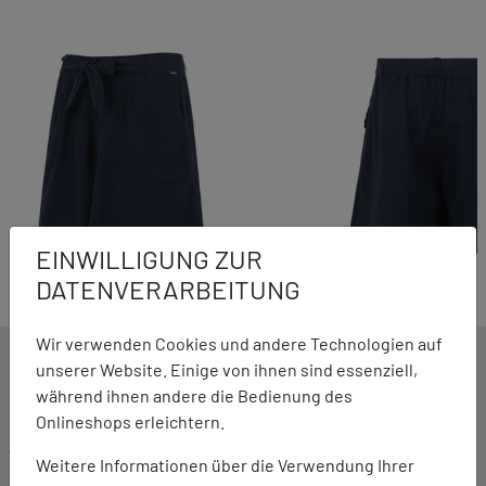
EINWILLIGUNG ZUR
DATENVERARBEITUNG
Wir verwenden Cookies und andere Technologien auf
DETAILS ZUM PRODUKT
unserer Website. Einige von ihnen sind essenziell,
während ihnen andere die Bedienung des
Onlineshops erleichtern.
Ausstattung:
Weitere Informationen über die Verwendung Ihrer
Leichtes Gewebe Baumwoll-/Leinenmix, 110 g/m²