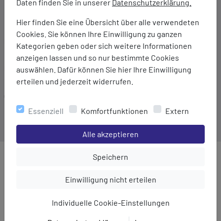
Daten finden Sie in unserer
Datenschutzerklärung.
Bindegürtel in der Taille
Zwei Seitentaschen
Hier finden Sie eine Übersicht über alle verwendeten
Cookies. Sie können Ihre Einwilligung zu ganzen
Marke:
Kategorien geben oder sich weitere Informationen
Regatta
anzeigen lassen und so nur bestimmte Cookies
Material:
auswählen. Dafür können Sie hier Ihre Einwilligung
90% Baumwolle/10% Leinen
erteilen und jederzeit widerrufen.
Gewicht:
184 g
Essenziell
Komfortfunktionen
Extern
Einstellungen speichern für die Gruppe
Alle akzeptieren
Einstellungen speichern für die Gru
Speichern
MEHR AUS DER KATEGORIE
Einstellungen speichern für die Gruppe
Einwilligung nicht erteilen
Individuelle Cookie-Einstellungen