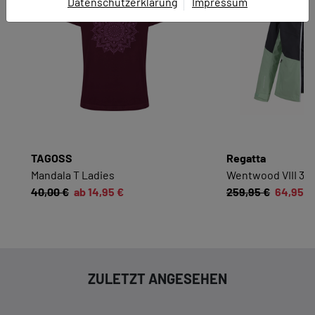
Datenschutzerklärung
Impressum
EINWILLIGUNG ZUR
DATENVERARBEITUNG
Hier finden Sie eine Übersicht über alle verwendeten
Cookies. Sie können Ihre Zustimmung zu ganzen
Kategorien geben oder sich weitere Informationen
anzeigen lassen und so nur bestimmte Cookies
auswählen.
TAGOSS
Regatta
Alle akzeptieren
Speichern
Mandala T Ladies
Wentwood VIII 3i
40,00 €
ab 14,95 €
259,95 €
64,95 €
Zurück
|
Einwilligung nicht erteilen
ESSENZIELL
Essenzielle Cookies ermöglichen grundlegende
ZULETZT ANGESEHEN
Funktionen und sind für die einwandfreie
Funktion dieses Onlineshops erforderlich.