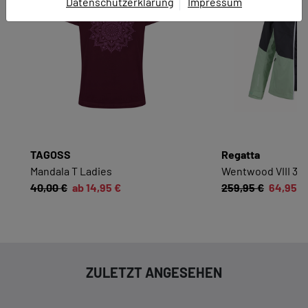
Datenschutzerklärung
Impressum
EINWILLIGUNG ZUR
DATENVERARBEITUNG
Hier finden Sie eine Übersicht über alle verwendeten
Cookies. Sie können Ihre Zustimmung zu ganzen
Kategorien geben oder sich weitere Informationen
anzeigen lassen und so nur bestimmte Cookies
auswählen.
TAGOSS
Regatta
Alle akzeptieren
Speichern
Mandala T Ladies
Wentwood VIII 3i
40,00 €
ab 14,95 €
259,95 €
64,95 €
Zurück
|
Einwilligung nicht erteilen
ESSENZIELL
Essenzielle Cookies ermöglichen grundlegende
ZULETZT ANGESEHEN
Funktionen und sind für die einwandfreie
Funktion dieses Onlineshops erforderlich.