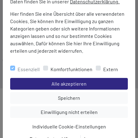
Daten finden Sie in unserer
Datenschutzerklärung.
Bindegürtel in der Taille
Zwei Seitentaschen
Hier finden Sie eine Übersicht über alle verwendeten
Cookies. Sie können Ihre Einwilligung zu ganzen
Marke:
Kategorien geben oder sich weitere Informationen
Regatta
anzeigen lassen und so nur bestimmte Cookies
Material:
auswählen. Dafür können Sie hier Ihre Einwilligung
90% Baumwolle/10% Leinen
erteilen und jederzeit widerrufen.
Gewicht:
184 g
Essenziell
Komfortfunktionen
Extern
Einstellungen speichern für die Gruppe
Alle akzeptieren
Einstellungen speichern für die Gru
Speichern
MEHR AUS DER KATEGORIE
Einstellungen speichern für die Gruppe
Einwilligung nicht erteilen
Individuelle Cookie-Einstellungen