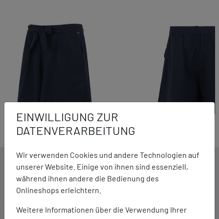
EINWILLIGUNG ZUR
DATENVERARBEITUNG
Wir verwenden Cookies und andere Technologien auf
DETAILS ZUM PRODUKT
unserer Website. Einige von ihnen sind essenziell,
während ihnen andere die Bedienung des
Onlineshops erleichtern.
Ausstattung:
Weitere Informationen über die Verwendung Ihrer
Leichtes Gewebe Baumwoll-/Leinenmix, 110 g/m²