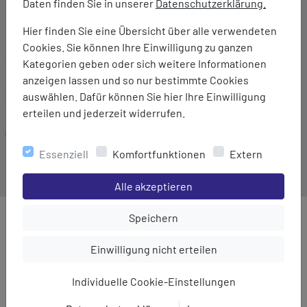
Daten finden Sie in unserer
Datenschutzerklärung.
Bindegürtel in der Taille
Zwei Seitentaschen
Hier finden Sie eine Übersicht über alle verwendeten
Cookies. Sie können Ihre Einwilligung zu ganzen
Marke:
Kategorien geben oder sich weitere Informationen
Regatta
anzeigen lassen und so nur bestimmte Cookies
Material:
auswählen. Dafür können Sie hier Ihre Einwilligung
90% Baumwolle/10% Leinen
erteilen und jederzeit widerrufen.
Gewicht:
184 g
Essenziell
Komfortfunktionen
Extern
Einstellungen speichern für die Gruppe
Alle akzeptieren
Einstellungen speichern für die Gru
Speichern
MEHR AUS DER KATEGORIE
Einstellungen speichern für die Gruppe
Einwilligung nicht erteilen
Individuelle Cookie-Einstellungen