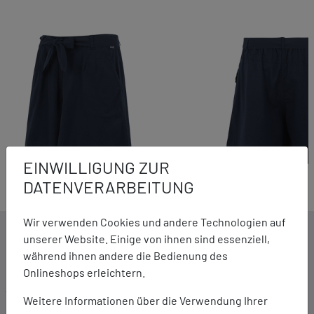
EINWILLIGUNG ZUR
DATENVERARBEITUNG
Wir verwenden Cookies und andere Technologien auf
DETAILS ZUM PRODUKT
unserer Website. Einige von ihnen sind essenziell,
während ihnen andere die Bedienung des
Onlineshops erleichtern.
Ausstattung:
Weitere Informationen über die Verwendung Ihrer
Leichtes Gewebe Baumwoll-/Leinenmix, 110 g/m²