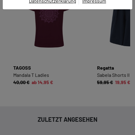
Datenschutzerklärung
Impressum
EINWILLIGUNG ZUR
DATENVERARBEITUNG
Hier finden Sie eine Übersicht über alle verwendeten
Cookies. Sie können Ihre Zustimmung zu ganzen
Kategorien geben oder sich weitere Informationen
anzeigen lassen und so nur bestimmte Cookies
auswählen.
TAGOSS
Regatta
Alle akzeptieren
Speichern
Mandala T Ladies
Sabela Shorts II
40,00 €
ab 14,95 €
59,95 €
19,95 €
Zurück
|
Einwilligung nicht erteilen
ESSENZIELL
Essenzielle Cookies ermöglichen grundlegende
ZULETZT ANGESEHEN
Funktionen und sind für die einwandfreie
Funktion dieses Onlineshops erforderlich.