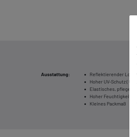
Ausstattung:
Reflektierender Logo
Hoher UV-Schutz ( UPF
Elastisches, pflegelei
Hoher Feuchtigkeitst
Kleines Packmaß