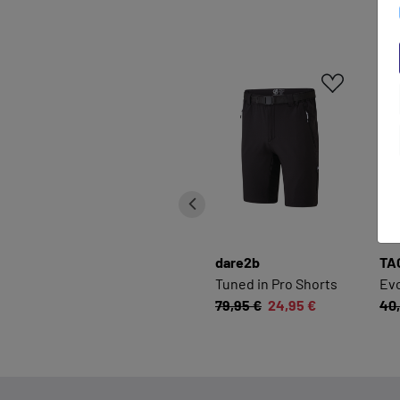
dare2b
TA
Tuned in Pro Shorts
Evo
79,95 €
24,95 €
40