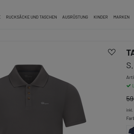
E
RUCKSÄCKE UND TASCHEN
AUSRÜSTUNG
KINDER
MARKEN
T
S.
Art
59
inkl
Far