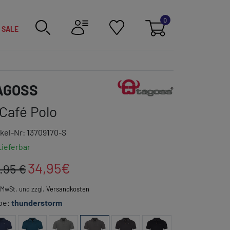
0
SALE
Link zur Markenkategorie
AGOSS
Café Polo
ikel-Nr: 13709170-S
Lieferbar
34,95
€
.95 €
. MwSt. und zzgl.
Versandkosten
be:
thunderstorm