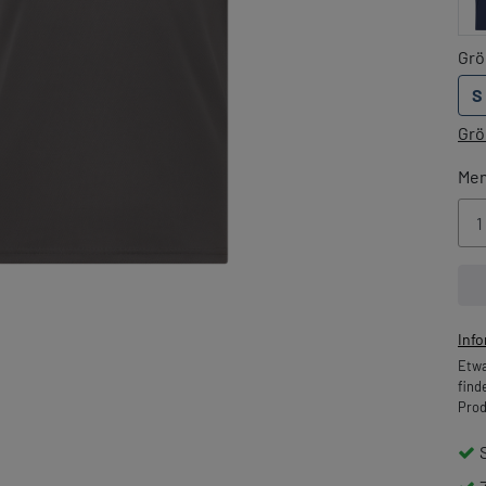
Grö
S
Grö
Me
Inf
Etwa
find
Prod