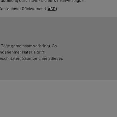
Zustellung durch DHL - sicher & nachverfolgbar
Kostenloser Rückversand (
AGB
)
e Tage gemeinsam verbringt. So
angenehmer Materialgriff,
geschlitztem Saum zeichnen dieses