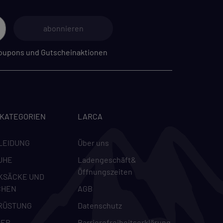
abonnieren
 Coupons und Gutscheinaktionen
m
-KATEGORIEN
LARCA
LEIDUNG
Über uns
UHE
Ladengeschäft&
Öffnungszeiten
KSÄCKE UND
CHEN
AGB
RÜSTUNG
Datenschutz
DER
Barrierefreiheitserklärung