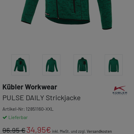
Link zur Ma
Kübler Workwear
PULSE DAILY Strickjacke
Artikel-Nr: 12851160-XXL
Lieferbar
34,95
€
96.95 €
inkl. MwSt. und zzgl.
Versandkosten