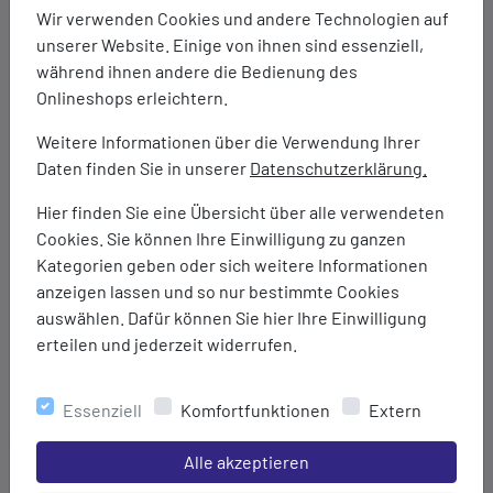
Wir verwenden Cookies und andere Technologien auf
Zwei Seitentaschen mit gedrehtem Reißverschluss
unserer Website. Einige von ihnen sind essenziell,
Sichtberer gedrehter Frontreißverschluss mit
während ihnen andere die Bedienung des
kombinierter Wind- und Kinnschutzblende
Onlineshops erleichtern.
Hochschließender Kragen
Ärmel- und Jackensaum mit eingefasstem, elastischem
Weitere Informationen über die Verwendung Ihrer
Band
Daten finden Sie in unserer
Datenschutzerklärung.
Verlängerter Rücken
Ergonomisch geschnittene Ärmel mit zusätzlicher
Hier finden Sie eine Übersicht über alle verwendeten
Bewegungszone für mehr Bewegungsfreiheit
Cookies. Sie können Ihre Einwilligung zu ganzen
Napoleontasche (Brusttasche) mit gedrehtem
Kategorien geben oder sich weitere Informationen
Reißverschluss links
anzeigen lassen und so nur bestimmte Cookies
Zwei Innentaschen
auswählen. Dafür können Sie hier Ihre Einwilligung
Flat-Lock Nähte für druckfreies Tragegefühl
erteilen und jederzeit widerrufen.
Ergonomisch geformte, griffige Zipper
ca. 300 g/m²
Essenziell
Komfortfunktionen
Extern
Marke:
Einstellungen speichern für die Gruppe
Alle akzeptieren
Kübler Workwear