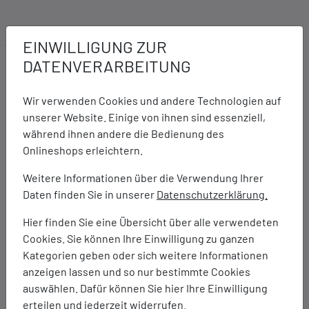
Ausstattung:
EINWILLIGUNG ZUR
Obermaterial aus Synthetik und Mesh
DATENVERARBEITUNG
Schnürsenkel aus 100% recyceltem Material
Atmungsaktives Mesh-Futter aus 100% recyceltem
Wir verwenden Cookies und andere Technologien auf
Material
unserer Website. Einige von ihnen sind essenziell,
Herausnehmbare EVA-Schaum-Einlegesohle aus 50%
während ihnen andere die Bedienung des
recyceltem Material
Onlineshops erleichtern.
Cleansport NXT-behandelt für natürliche
Geruchskontrolle
Weitere Informationen über die Verwendung Ihrer
Fußbettbezug aus 100% recyceltem Mesh
Daten finden Sie in unserer
Datenschutzerklärung.
FLEXconnect®-Flexkerben in der Mittelsohle für
Hier finden Sie eine Übersicht über alle verwendeten
optimale Bodenhaftung
Cookies. Sie können Ihre Einwilligung zu ganzen
FloatPro+ Supercritical Foam-Mittelsohle für leichten
Kategorien geben oder sich weitere Informationen
und reaktionsfreudigen Komfort, der lange anhält.
anzeigen lassen und so nur bestimmte Cookies
Vibram XS Trek Evo Außensohle für optimale Traktion
auswählen. Dafür können Sie hier Ihre Einwilligung
und Flexibilität auf nassen Oberflächen
erteilen und jederzeit widerrufen.
Sohlenhöhe: 32,5-26,6 mm