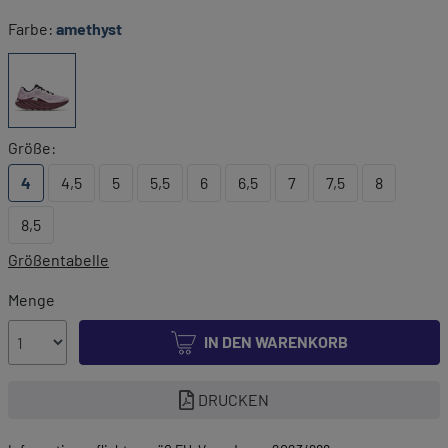
Farbe:
amethyst
Größe:
4
4,5
5
5,5
6
6,5
7
7,5
8
8,5
Größentabelle
Menge
IN DEN WARENKORB
DRUCKEN