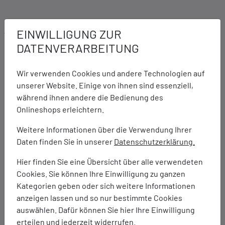
Ausstattung:
EINWILLIGUNG ZUR
Obermaterial aus Synthetik und Mesh
DATENVERARBEITUNG
Schnürsenkel aus 100% recyceltem Material
Atmungsaktives Mesh-Futter aus 100% recyceltem
Wir verwenden Cookies und andere Technologien auf
Material
unserer Website. Einige von ihnen sind essenziell,
Herausnehmbare EVA-Schaum-Einlegesohle aus 50%
während ihnen andere die Bedienung des
recyceltem Material
Onlineshops erleichtern.
Cleansport NXT-behandelt für natürliche
Geruchskontrolle
Weitere Informationen über die Verwendung Ihrer
Fußbettbezug aus 100% recyceltem Mesh
Daten finden Sie in unserer
Datenschutzerklärung.
FLEXconnect®-Flexkerben in der Mittelsohle für
Hier finden Sie eine Übersicht über alle verwendeten
optimale Bodenhaftung
Cookies. Sie können Ihre Einwilligung zu ganzen
FloatPro+ Supercritical Foam-Mittelsohle für leichten
Kategorien geben oder sich weitere Informationen
und reaktionsfreudigen Komfort, der lange anhält.
anzeigen lassen und so nur bestimmte Cookies
Vibram XS Trek Evo Außensohle für optimale Traktion
auswählen. Dafür können Sie hier Ihre Einwilligung
und Flexibilität auf nassen Oberflächen
erteilen und jederzeit widerrufen.
Sohlenhöhe: 32,5-26,6 mm