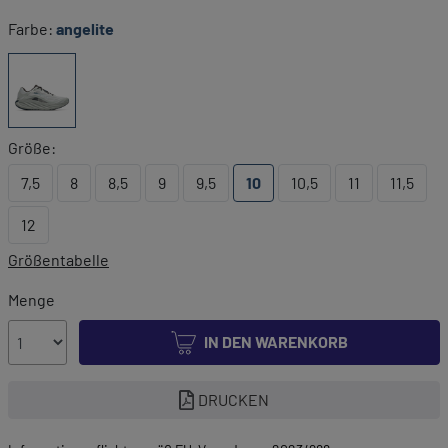
Farbe:
angelite
Größe:
7,5
8
8,5
9
9,5
10
10,5
11
11,5
12
Größentabelle
Menge
IN DEN WARENKORB
DRUCKEN