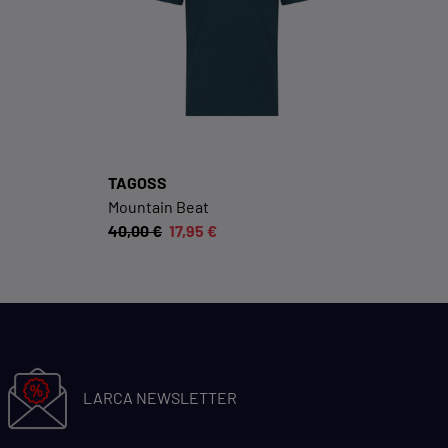
KOMFORTFUNKTIONEN
Wir möchten die Bedienung dieses Shops für
Sie möglichst komfortabel gestalten.
Cookie-Informationen anzeigen
EXTERN
TAGOSS
Mountain Beat
Inhalte von externen Dienstleistern wie Google,
40,00 €
17,95 €
Social-Media-Plattformen etc.
Cookie-Informationen anzeigen
Datenschutzerklärung
Impressum
LARCA NEWSLETTER