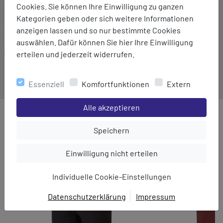
Cookies. Sie können Ihre Einwilligung zu ganzen
TAGOSS
Kategorien geben oder sich weitere Informationen
Material:
anzeigen lassen und so nur bestimmte Cookies
95% Baumwolle/5% Elasthan
auswählen. Dafür können Sie hier Ihre Einwilligung
Gewicht:
erteilen und jederzeit widerrufen.
198 g
Essenziell
Komfortfunktionen
Extern
Einstellungen speichern für die Gruppe
Alle akzeptieren
MEHR AUS DER KATEGORIE
Einstellungen speichern für die Gru
Speichern
Einstellungen speichern für die Gruppe
Einwilligung nicht erteilen
Individuelle Cookie-Einstellungen
Datenschutzerklärung
Impressum
EINWILLIGUNG ZUR