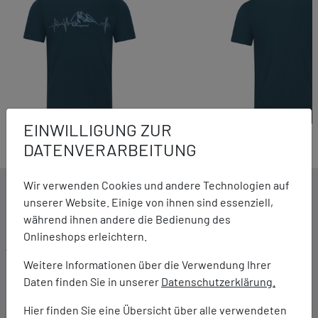
EINWILLIGUNG ZUR
DATENVERARBEITUNG
Wir verwenden Cookies und andere Technologien auf
DETAILS ZUM PRODUKT
unserer Website. Einige von ihnen sind essenziell,
während ihnen andere die Bedienung des
Onlineshops erleichtern.
Ausstattung:
Schöner Motivdruck auf der Vorderseite
Weitere Informationen über die Verwendung Ihrer
Extraweich im Griff
Daten finden Sie in unserer
Datenschutzerklärung.
Hier finden Sie eine Übersicht über alle verwendeten
Marke: