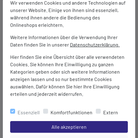
Wir verwenden Cookies und andere Technologien auf
Aus langlebigem, wasserfestem Vinylon F-Material
unserer Website. Einige von ihnen sind essenziell,
Hauptfach mit Innentasche und Schlüsselclip
während ihnen andere die Bedienung des
Zwei Außentaschen mit Reißverschluss
Onlineshops erleichtern.
Verstellbarer Hüftgurt und Griff oben
Namensschild innen
Weitere Informationen über die Verwendung Ihrer
Daten finden Sie in unserer
Datenschutzerklärung.
Marke:
Hier finden Sie eine Übersicht über alle verwendeten
Fjällräven
Cookies. Sie können Ihre Einwilligung zu ganzen
Material:
Kategorien geben oder sich weitere Informationen
100% Vinylal (Vinylon F)
anzeigen lassen und so nur bestimmte Cookies
auswählen. Dafür können Sie hier Ihre Einwilligung
Innenmaterial: 100% Polyamid (70D, recycelt)
erteilen und jederzeit widerrufen.
Maße:
12 x 18 x 9 cm
Essenziell
Komfortfunktionen
Extern
Länge Hüftgürtel: 108 cm
Einstellungen speichern für die Gruppe
Alle akzeptieren
Volumen: