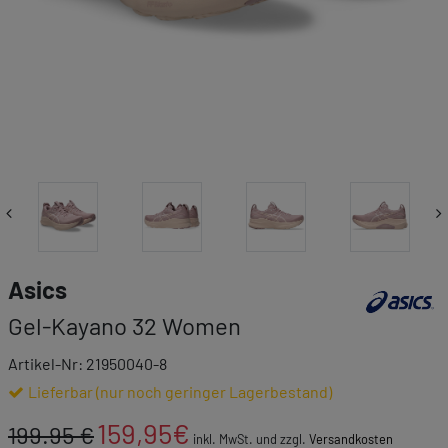
Link zur Mar
Asics
Gel-Kayano 32 Women
Artikel-Nr: 21950040-8
Lieferbar (nur noch geringer Lagerbestand)
159,95
€
199.95 €
inkl. MwSt. und zzgl.
Versandkosten