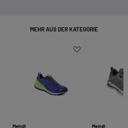
Kategorien geben oder sich weitere Informationen
anzeigen lassen und so nur bestimmte Cookies
auswählen.
MEHR AUS DER KATEGORIE
Alle akzeptieren
Speichern
Zurück
|
Einwilligung nicht erteilen
ESSENZIELL
Essenzielle Cookies ermöglichen grundlegende
Funktionen und sind für die einwandfreie
Funktion dieses Onlineshops erforderlich.
Cookie-Informationen anzeigen
KOMFORTFUNKTIONEN
Wir möchten die Bedienung dieses Shops für
Meindl
Meindl