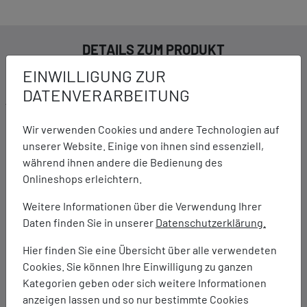
DETAILS ZUM PRODUKT
EINWILLIGUNG ZUR
DATENVERARBEITUNG
Ausstattung:
4D GUIDANCE SYSTEM Technologie: Besteht aus vier
Wir verwenden Cookies und andere Technologien auf
verschiedenen Komponenten, die den Fuß beim
unserer Website. Einige von ihnen sind essenziell,
Auftritt unterstützen - für ultimative Stabilität.
während ihnen andere die Bedienung des
PureGEL Technologie: Sorgt für eine softere Dämpfung
Onlineshops erleichtern.
und bessere Schockabsorption.
FF BLAST PLUS Foam: Für ultimativen Tragekomfort.
Weitere Informationen über die Verwendung Ihrer
Engineered Mesh-Obermaterial: Die verbesserte
Daten finden Sie in unserer
Datenschutzerklärung.
Atmungsaktivität hält Ihre Füße kühl und sorgt für mehr
Tragekomfort bei Ihren Läufen.
Hier finden Sie eine Übersicht über alle verwendeten
Hybride ASICSGRIP Außensohle: Für bessere Traktion
Cookies. Sie können Ihre Einwilligung zu ganzen
und Strapazierfähigkeit
Kategorien geben oder sich weitere Informationen
OrthoLite X-55 Einlegesohle: Für mehr Tragekomfort
anzeigen lassen und so nur bestimmte Cookies