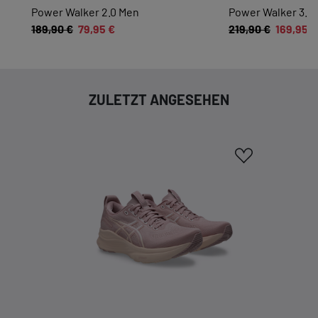
Sie möglichst komfortabel gestalten.
Power Walker 2.0 Men
Power Walker 3.5 
189,90 €
79,95 €
219,90 €
169,95 €
Cookie-Informationen anzeigen
EXTERN
Inhalte von externen Dienstleistern wie Google,
ZULETZT ANGESEHEN
Social-Media-Plattformen etc.
Cookie-Informationen anzeigen
Datenschutzerklärung
Impressum