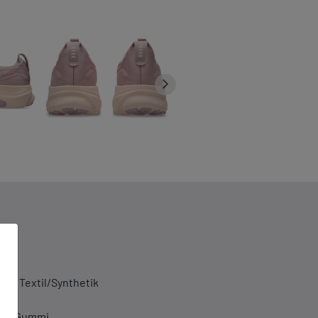
al: Textil/Synthetik
til
le: Gummi