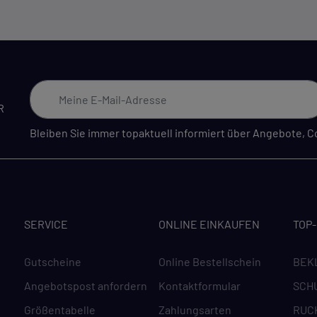
R
Bleiben Sie immer topaktuell informiert über Angebote,
SERVICE
ONLINE EINKAUFEN
TOP
Gutscheine
Online Bestellschein
BEK
Angebotspost anfordern
Kontaktformular
SCH
Größentabelle
Zahlungsarten
RUC