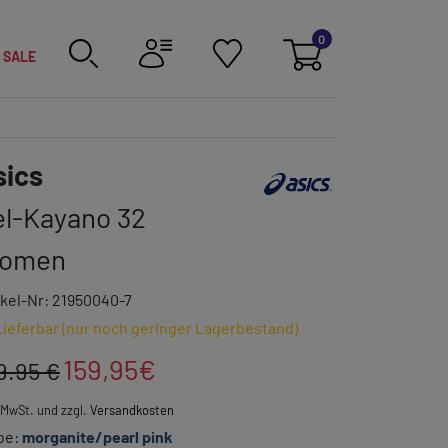
0
SALE
Link zur Markenkategorie
sics
el-Kayano 32
omen
ikel-Nr: 21950040-7
Lieferbar (nur noch geringer Lagerbestand)
159,95
€
9.95 €
. MwSt. und zzgl.
Versandkosten
be:
morganite/pearl pink