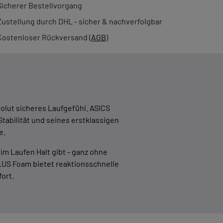
Sicherer Bestellvorgang
Zustellung durch DHL - sicher & nachverfolgbar
Kostenloser Rückversand (
AGB
)
olut sicheres Laufgefühl. ASICS
 Stabilität und seines erstklassigen
e.
m Laufen Halt gibt - ganz ohne
US Foam bietet reaktionsschnelle
ort.