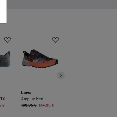
n
Lowa
Lowa
GTX
Amplux Men
Fortux GTX Men
5 €
169,95 €
134,95 €
179,95 €
139,95 €