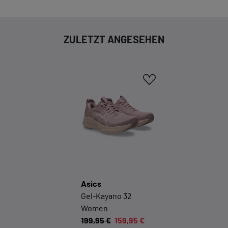
Onlineshops erforderlich.
Cookie-Informationen anzeigen
ZULETZT ANGESEHEN
KOMFORTFUNKTIONEN
Wir möchten die Bedienung dieses Shops für Sie
möglichst komfortabel gestalten.
Cookie-Informationen anzeigen
EXTERN
Inhalte von externen Dienstleistern wie Google, Social-
Media-Plattformen etc.
Asics
Cookie-Informationen anzeigen
Gel-Kayano 32
Women
Datenschutzerklärung
Impressu
199,95 €
159,95 €