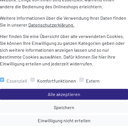
e Schockabsorption.
andere die Bedienung des Onlineshops erleichtern.
Gewicht:
520 g (Paar
Für ultimativen Tragekomfort.
material: Die verbesserte
Weitere Informationen über die Verwendung Ihrer Daten finden
Ihre Füße kühl und sorgt für
Sie in unserer
Datenschutzerklärung.
 Ihren Läufen.
Hier finden Sie eine Übersicht über alle verwendeten Cookies.
ßensohle: Für bessere
Sie können Ihre Einwilligung zu ganzen Kategorien geben oder
rfähigkeit
sich weitere Informationen anzeigen lassen und so nur
esohle: Für mehr Tragekomfort
bestimmte Cookies auswählen. Dafür können Sie hier Ihre
bleitung
Einwilligung erteilen und jederzeit widerrufen.
Details für bessere
echten Lichtverhältnissen.
Ausziehen, dank der
Essenziell
Komfortfunktionen
Extern
rse
Einstellungen speichern für die Gruppe
Alle akzeptieren
al
Einstellungen speichern für die Gru
Speichern
l / Überpronation
Einstellungen speichern für die Gruppe
Einwilligung nicht erteilen