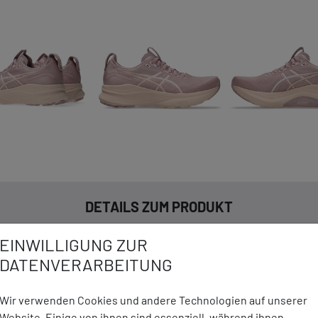
DETAILS ZUM PRODUKT
EINWILLIGUNG ZUR
echnologie: Besteht aus vier
Marke:
Asics
DATENVERARBEITUNG
nenten, die den Fuß beim
Material:
Obermateri
 für ultimative Stabilität.
Futter: Tex
Wir verwenden Cookies und andere Technologien auf unserer
Sorgt für eine softere
Außensoh
Website. Einige von ihnen sind essenziell, während ihnen