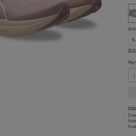
Grö
6
Grö
Me
Inf
Etwa
find
Prod