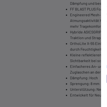
Dämpfung und besser
FF BLAST PLUS Foam: 
Engineered Mesh-Ober
Atmungsaktivität hält 
mehr Tragekomfort bei
Hybride ASICSGRIP Au
Traktion und Strapazie
OrthoLite X-55 Einleg
durch Feuchtigkeitsa
Kleine reflektierende 
Sichtbarkeit bei schl
Einfacheres An- und 
Zuglaschen an der Fe
Dämpfung: Hoch
Sprengung: 8 mm
Unterstützung: Neutr
Entwickelt für Neutra