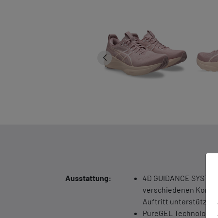
Ausstattung:
4D GUIDANCE SYSTEM T
verschiedenen Kompo
Auftritt unterstützen -
PureGEL Technologie: 