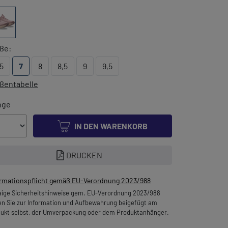
ße:
,5
7
8
8,5
9
9,5
ßentabelle
nge
IN DEN WARENKORB
DRUCKEN
ormationspflicht gemäß EU-Verordnung 2023/988
ige Sicherheitshinweise gem. EU-Verordnung 2023/988
en Sie zur Information und Aufbewahrung beigefügt am
ukt selbst, der Umverpackung oder dem Produktanhänger.