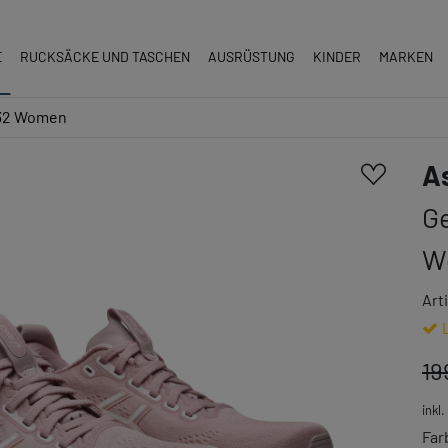
E
RUCKSÄCKE UND TASCHEN
AUSRÜSTUNG
KINDER
MARKEN
 32 Women
A
G
W
Art
19
inkl
Far