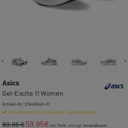
Link zur Mar
Asics
Gel-Excite 11 Women
Artikel-Nr: 21949040-10
Lieferbar (nur noch geringer Lagerbestand)
59,95
€
89.95 €
inkl. MwSt. und zzgl.
Versandkosten