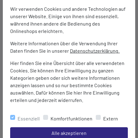
weicheres Gefühl am Fuß
Wir verwenden Cookies und andere Technologien auf
AMPLIFOAM PLUS Dämpfung: Mittelsohlen-Dämpfung
unserer Website. Einige von ihnen sind essenziell,
für ein weicheres und bequemeres Laufgefühl im
während ihnen andere die Bedienung des
Vergleich zur Standard-AMPLIFOAM Dämpfung
Onlineshops erleichtern.
GEL Technologie im Rückfußbereich: Stoßdämpfendes
Material in der Mittelsohle, das für Dämpfung und
Weitere Informationen über die Verwendung Ihrer
Stoßabsorption sorgt.
Daten finden Sie in unserer
Datenschutzerklärung.
ORTHOLITE Einlegesohle mit hervorragender
Hier finden Sie eine Übersicht über alle verwendeten
Dämpfung und Feuchtigkeitsregulierung für ein
Cookies. Sie können Ihre Einwilligung zu ganzen
angenehm kühles und trockenes Tragegefühl
Kategorien geben oder sich weitere Informationen
Dämpfung: Normal
anzeigen lassen und so nur bestimmte Cookies
Sprengung: 8 mm
auswählen. Dafür können Sie hier Ihre Einwilligung
Unterstützung: Neutra
erteilen und jederzeit widerrufen.
Entwickelt für Neutral / Unterpronation
Marke:
Essenziell
Komfortfunktionen
Extern
Asics
Einstellungen speichern für die Gruppe
Alle akzeptieren
Material: