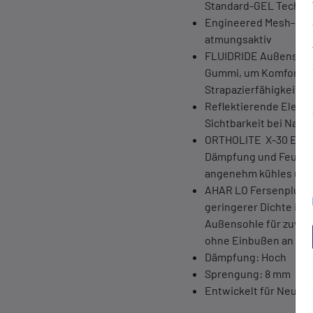
Standard-GEL Techno
Engineered Mesh-Oberm
atmungsaktiv
FLUIDRIDE Außensohl
Gummi, um Komfort und
Strapazierfähigkeit z
Reflektierende Eleme
Sichtbarkeit bei Nach
ORTHOLITE X-30 Einle
Dämpfung und Feuchti
angenehm kühles und
AHAR LO Fersenplug-
geringerer Dichte in 
Außensohle für zuverl
ohne Einbußen an Stra
Dämpfung: Hoch
Sprengung: 8 mm
Entwickelt für Neutra