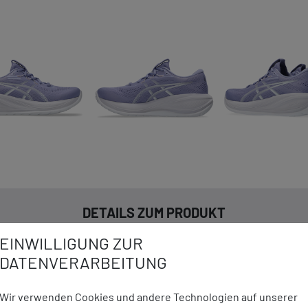
DETAILS ZUM PRODUKT
EINWILLIGUNG ZUR
DATENVERARBEITUNG
ng: wolkenartige Softness
Marke:
Asics
e Energierückführung
Material:
Obermateri
Wir verwenden Cookies und andere Technologien auf unserer
65% softer im Vergleich zur
Futter: Tex