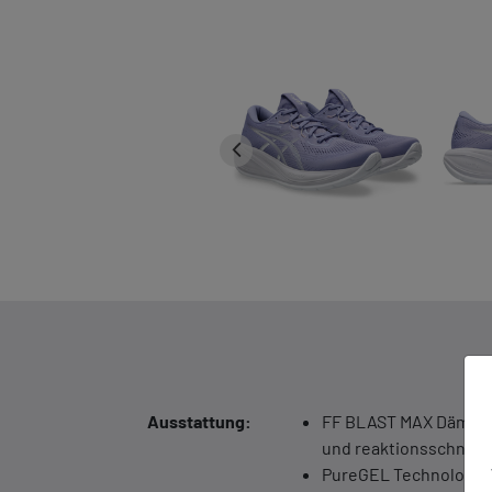
Ausstattung:
FF BLAST MAX Dämpfu
und reaktionsschnell
PureGEL Technologie: 