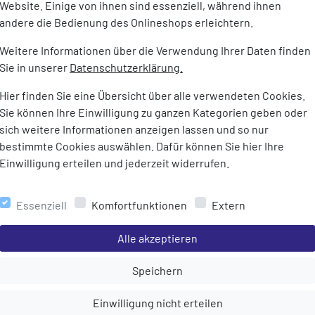
Website. Einige von ihnen sind essenziell, während ihnen
logie
Außensoh
andere die Bedienung des Onlineshops erleichtern.
aterial: leicht,
Gewicht:
446 g (Paar
Weitere Informationen über die Verwendung Ihrer Daten finden
e: Mischung aus EVA und
Sie in unserer
Datenschutzerklärung.
 Grip zu bieten, ohne die
u beeinträchtigen
Hier finden Sie eine Übersicht über alle verwendeten Cookies.
nte sorgen für bessere
Sie können Ihre Einwilligung zu ganzen Kategorien geben oder
t und am frühen Morgen.
sich weitere Informationen anzeigen lassen und so nur
gesohle: leistungsfähige
bestimmte Cookies auswählen. Dafür können Sie hier Ihre
gkeitsregulierung für ein
Einwilligung erteilen und jederzeit widerrufen.
 trockenes Tragegefühl
Gummi: Ein Gummi mit
Essenziell
Komfortfunktionen
Extern
den wichtigsten Bereichen der
ässigen Grip und Traktion
Einstellungen speichern für die Gruppe
Alle akzeptieren
pazierfähigkeit
Einstellungen speichern für die Gru
Speichern
l/Unterpronation
Einstellungen speichern für die Gruppe
Einwilligung nicht erteilen