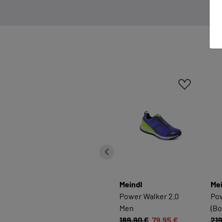
Meindl
Mei
Power Walker 2.0
Pow
Men
(Bo
189,90 €
79,95 €
219