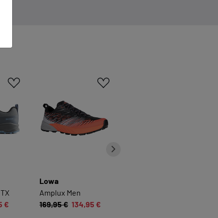
n
Lowa
Lowa
GTX
Amplux Men
Fortux GTX Men
5 €
169,95 €
134,95 €
179,95 €
139,95 €