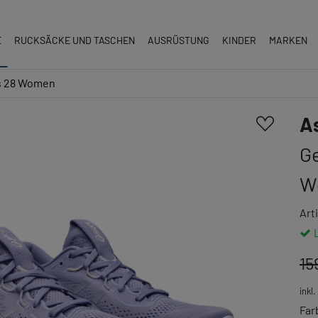
E
RUCKSÄCKE UND TASCHEN
AUSRÜSTUNG
KINDER
MARKEN
s 28 Women
A
G
W
Art
15
inkl
Far