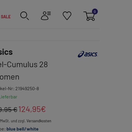
0
SALE
Link zur Markenkategorie
sics
el-Cumulus 28
omen
ikel-Nr: 21949250-8
Lieferbar
124,95
€
9.95 €
. MwSt. und zzgl.
Versandkosten
be:
blue bell/white