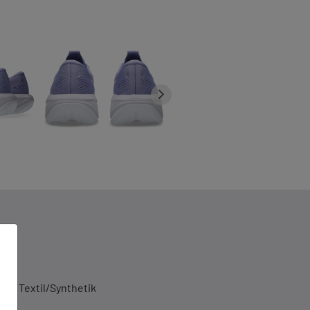
al: Textil/Synthetik
til