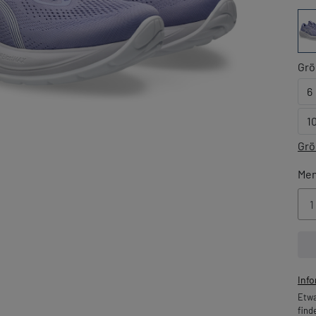
Grö
6
1
Grö
Me
Inf
Etwa
find