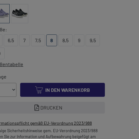
ße:
6,5
7
7,5
8
8,5
9
9,5
0
ßentabelle
nge
IN DEN WARENKORB
DRUCKEN
ormationspflicht gemäß EU-Verordnung 2023/988
ige Sicherheitshinweise gem. EU-Verordnung 2023/988
en Sie zur Information und Aufbewahrung beigefügt am