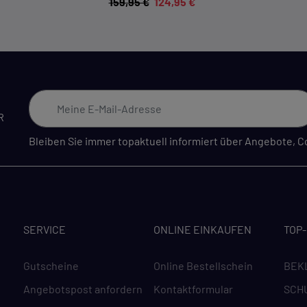
159,95 €
124,95 €
R
Bleiben Sie immer topaktuell informiert über Angebote,
SERVICE
ONLINE EINKAUFEN
TOP
Gutscheine
Online Bestellschein
BEK
Angebotspost anfordern
Kontaktformular
SCH